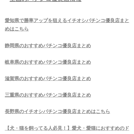
愛知県で勝率アップを狙えるイチオシパチンコ優良店まと
めはこちら
静岡県のおすすめパチンコ優良店まとめ
岐阜県のおすすめパチンコ優良店まとめ
滋賀県のおすすめパチンコ優良店まとめ
三重県のおすすめパチンコ優良店まとめ
長野県のイチオシパチンコ優良店まとめはこちら
【犬・猫を飼ってる人必見！】愛犬・愛猫におすすめのド