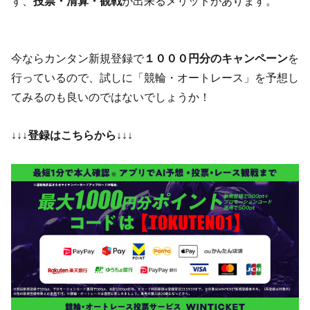
ず、
投票・清算・観戦
が出来るメリットがあります。
今ならカンタン新規登録で
１０００円分のキャンペーン
を
行っているので、試しに「競輪・オートレース」を予想し
てみるのも良いのではないでしょうか！
↓↓↓登録はこちらから↓↓↓