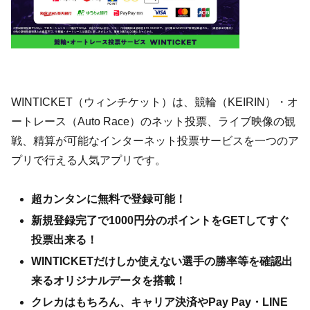
WINTICKET（ウィンチケット）は、競輪（KEIRIN）・オ
ートレース（Auto Race）のネット投票、ライブ映像の観
戦、精算が可能なインターネット投票サービスを一つのア
プリで行える人気アプリです。
超カンタンに無料で登録可能！
新規登録完了で1000円分のポイントをGETしてすぐ
投票出来る！
WINTICKETだけしか使えない選手の勝率等を確認出
来るオリジナルデータを搭載！
クレカはもちろん、キャリア決済やPay Pay・LINE