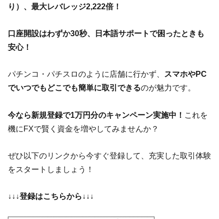
り）、最大レバレッジ2,222倍！
口座開設はわずか30秒、日本語サポートで困ったときも
安心！
パチンコ・パチスロのように店舗に行かず、
スマホやPC
でいつでもどこでも簡単に取引できる
のが魅力です。
今なら新規登録で1万円分のキャンペーン実施中！
これを
機にFXで賢く資金を増やしてみませんか？
ぜひ以下のリンクから今すぐ登録して、充実した取引体験
をスタートしましょう！
↓↓↓登録はこちらから↓↓↓