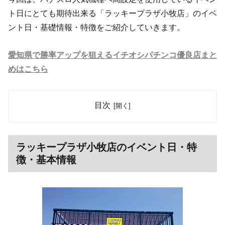
ト日にとても期待出来る「ラッキープラザ小牧店」のイベ
ント日・基礎情報・特徴をご紹介していきます。
愛知県で勝率アップを狙えるイチオシパチンコ優良店まと
めはこちら
目次
ラッキープラザ小牧店のイベント日・特
徴・基本情報