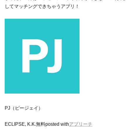
してマッチングできちゃうアプリ！
PJ（ピージェイ）
ECLIPSE, K.K.
無料
posted with
アプリーチ