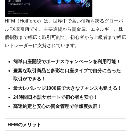
HFM（HotForex）は、世界中で高い信頼を誇るグローバ
ルFX取引所です。主要通貨から貴金属、エネルギー、株
価指数まで幅広く取引可能で、初心者から上級者まで幅広
いトレーダーに支持されています。
簡単口座開設でボーナスキャンペーンを利用可能！
豊富な取引商品と多彩な口座タイプで自分に合った
取引ができる！
最大レバレッジ1000倍で大きなチャンスも狙える！
24時間日本語サポートで初心者も安心！
高速約定と安心の資金管理で信頼度抜群！
HFMのメリット