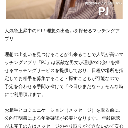
人気急上昇中のPJ！理想の出会いを探せるマッチングア
プリ！
理想の出会いを見つけることが出来ることで人気が高いマ
ッチングアプリ「PJ」は素敵な男女が理想の出会いを探
せるマッチングサービスを提供しており、日程や場所を指
定してお相手を募集すること・探すこともが可能なので、
予定を合わせる手間が省けて「今日ひまだな～」そんな時
にご利用頂けます。
お相手とコミュニケーション（メッセージ）を取る前に、
公的証明書による年齢確認が必要となります。 年齢確認
が未完了の方はメッセージのやり取りができないので安心