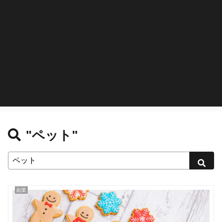
"ペット"
副業