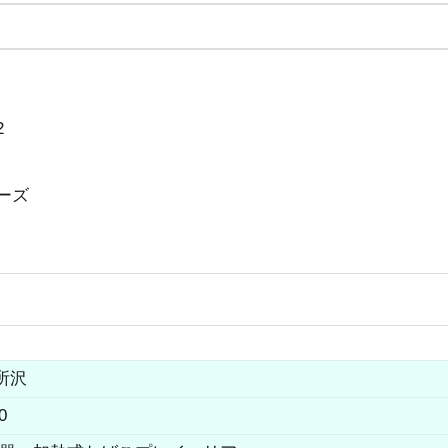
2
ーズ
所沢
0