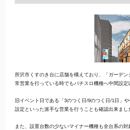
所沢市くすのき台に店舗を構えており、「ガーデン
常営業を行っている時でもパチスロ機種へ中間設定
旧イベント日である「3のつく日/9のつく日/1日」
設定といった派手な営業を行うことも確認出来まし
また、設置台数の少ないマイナー機種も全台系の対