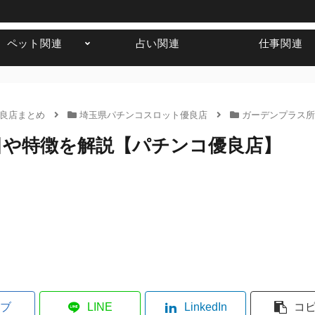
ペット関連
占い関連
仕事関連
良店まとめ
埼玉県パチンコスロット優良店
ガーデンプラス
日や特徴を解説【パチンコ優良店】
ブ
LINE
LinkedIn
コ