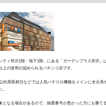
シティ所沢1階・地下1階」にある「ガーデンプラス所沢」
以上の使用が認められるパチンコ店です。
や公約系取材日などでは人気パチスロ機種をメインに全台系や
た。
象となる場合があるので、抽選番号が悪かった方にも勝て