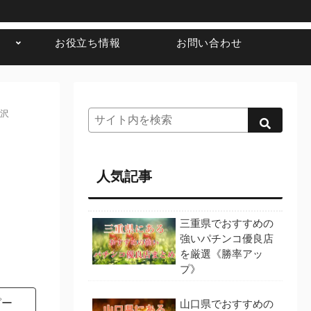
お役立ち情報
お問い合わせ
所沢
人気記事
三重県でおすすめの
強いパチンコ優良店
を厳選《勝率アッ
プ》
ピー
山口県でおすすめの