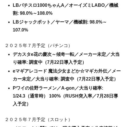
LBパチスロ1000ちゃんA／オーイズミLABO／機械
割: 98.0%～108.0%
LBジャックポット／ヤーマ／機械割: 98.0%～
107.0%
２０２５年７月予定（パチンコ）
デカスタe花の慶次～傾奇一転／メーカー未定／大当
り確率: 調査中（7月22日導入予定）
eマギアレコード 魔法少女まどか☆マギカ外伝／メー
カー未定／大当り確率: 調査中（7月22日導入予定）
Pワイの佐野ラーメン／A‑gon／大当り確率:
1/24.3（通常時） 100%（RUSH突入率／7月28日導
入予定）
２０２５年７月予定（スロット）