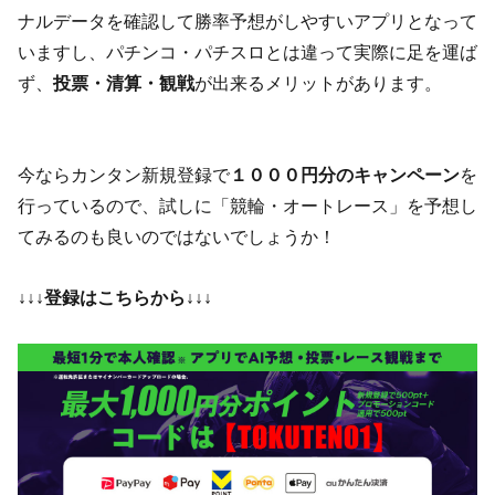
ナルデータを確認して勝率予想がしやすいアプリとなって
いますし、パチンコ・パチスロとは違って実際に足を運ば
ず、
投票・清算・観戦
が出来るメリットがあります。
今ならカンタン新規登録で
１０００円分のキャンペーン
を
行っているので、試しに「競輪・オートレース」を予想し
てみるのも良いのではないでしょうか！
↓↓↓登録はこちらから↓↓↓