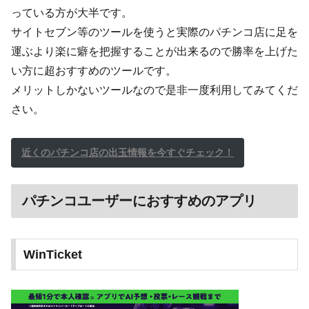
っている方が大半です。
サイトセブン等のツールを使うと実際のパチンコ店に足を
運ぶより楽に癖を把握することが出来るので勝率を上げた
い方に超おすすめのツールです。
メリットしかないツールなので是非一度利用してみてくだ
さい。
近くのパチンコ店の出玉情報を今すぐチェック！
パチンコユーザーにおすすめのアプリ
WinTicket