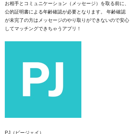
お相手とコミュニケーション（メッセージ）を取る前に、
公的証明書による年齢確認が必要となります。 年齢確認
が未完了の方はメッセージのやり取りができないので安心
してマッチングできちゃうアプリ！
PJ（ピージェイ）