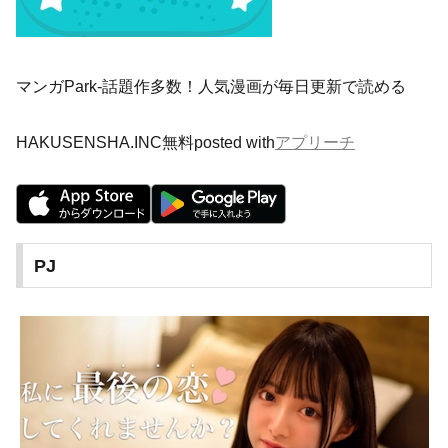
マンガPark-話題作多数！人気漫画が毎日更新で読める
HAKUSENSHA.INC
無料
posted with
アプリーチ
PJ