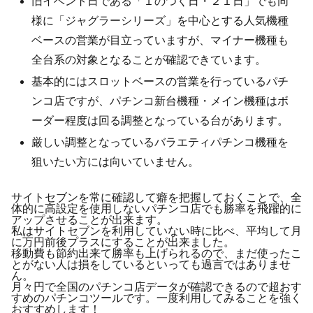
旧イベント日である「１のつく日・２１日」でも同
様に「ジャグラーシリーズ」を中心とする人気機種
ベースの営業が目立っていますが、マイナー機種も
全台系の対象となることが確認できています。
基本的にはスロットベースの営業を行っているパチ
ンコ店ですが、パチンコ新台機種・メイン機種はボ
ーダー程度は回る調整となっている台があります。
厳しい調整となっているバラエティパチンコ機種を
狙いたい方には向いていません。
サイトセブンを常に確認して癖を把握しておくことで、全
体的に高設定を使用しないパチンコ店でも勝率を飛躍的に
アップさせることが出来ます。
私はサイトセブンを利用していない時に比べ、平均して月
に10万円前後プラスにすることが出来ました。
移動費も節約出来て勝率も上げられるので、まだ使ったこ
とがない人は損をしているといっても過言ではありませ
ん。
月々550円で全国のパチンコ店データが確認できるので超おす
すめのパチンコツールです。一度利用してみることを強く
おすすめします！