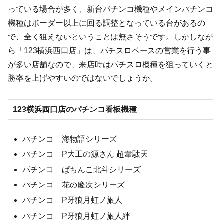
っている場合が多く、新台パチンコ機種やメインパチンコ
機種はボーダー以上に回る調整となっている台があるの
で、全く狙えないということは無さそうです。しかしなが
ら「123横浜西口店」は、パチスロベースの営業を行う事
が多い店舗なので、来店時はパチスロ機種を狙っていくと
勝率を上げやすいのではないでしょうか。
123横浜西口店のパチンコ看板機種
パチンコ 海物語シリーズ
パチンコ P大工の源さん 超韋駄天
パチンコ ぱちんこ北斗シリーズ
パチンコ 花の慶次シリーズ
パチンコ P牙狼月虹ノ旅人
パチンコ P牙狼月虹ノ旅人絆