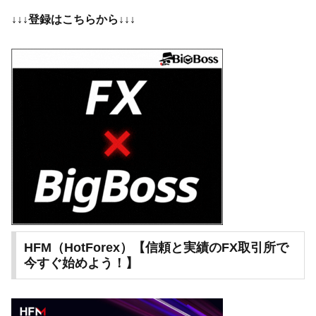
↓↓↓登録はこちらから↓↓↓
HFM（HotForex）【信頼と実績のFX取引所で
今すぐ始めよう！】