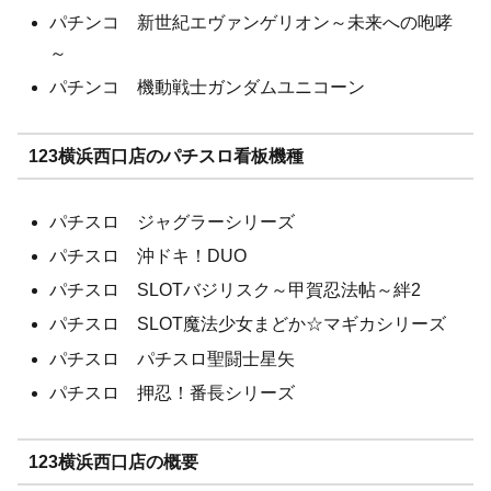
パチンコ 新世紀エヴァンゲリオン～未来への咆哮
～
パチンコ 機動戦士ガンダムユニコーン
123横浜西口店のパチスロ看板機種
パチスロ ジャグラーシリーズ
パチスロ 沖ドキ！DUO
パチスロ SLOTバジリスク～甲賀忍法帖～絆2
パチスロ SLOT魔法少女まどか☆マギカシリーズ
パチスロ パチスロ聖闘士星矢
パチスロ 押忍！番長シリーズ
123横浜西口店の概要