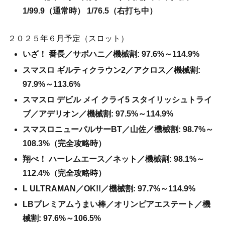
1/99.9（通常時） 1/76.5（右打ち中）
２０２５年６月予定（スロット）
いざ！ 番長／サボハニ／機械割: 97.6%～114.9%
スマスロ ギルティクラウン2／アクロス／機械割:
97.9%～113.6%
スマスロ デビル メイ クライ5 スタイリッシュトライ
ブ／アデリオン／機械割: 97.5%～114.9%
スマスロニューパルサーBT／山佐／機械割: 98.7%～
108.3%（完全攻略時）
翔べ！ ハーレムエース／ネット／機械割: 98.1%～
112.4%（完全攻略時）
L ULTRAMAN／OK!!／機械割: 97.7%～114.9%
LBプレミアムうまい棒／オリンピアエステート／機
械割: 97.6%～106.5%