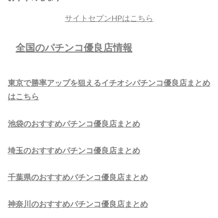
サイトセブンHPはこちら
全国のパチンコ優良店情報
東京で勝率アップを狙えるイチオシパチンコ優良店まとめ
はこちら
池袋のおすすめパチンコ優良店まとめ
埼玉のおすすめパチンコ優良店まとめ
千葉県のおすすめパチンコ優良店まとめ
神奈川のおすすめパチンコ優良店まとめ