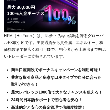
HFM（HotForex）は、世界中で高い信頼を誇るグローバ
ルFX取引所です。主要通貨から貴金属、エネルギー、株
価指数まで幅広く取引可能で、初心者から上級者まで幅広
いトレーダーに支持されています。
簡単口座開設でボーナスキャンペーンを利用可能！
豊富な取引商品と多彩な口座タイプで自分に合った
取引ができる！
最大レバレッジ1000倍で大きなチャンスも狙える！
24時間日本語サポートで初心者も安心！
高速約定と安心の資金管理で信頼度抜群！