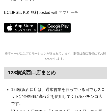
ECLIPSE, K.K.
無料
posted with
アプリーチ
※本ページにはプロモーションが含まれています。取引は自己責任にてお願
いいたします。
123横浜西口店まとめ
123横浜西口店は、通常営業を行っている日でもスロ
ット定番機種に高設定を使用してくれるパチンコ店
です。