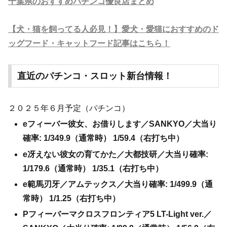
千葉県のおすすめパチンコ優良店まとめ
【犬・猫を飼ってる人必見！】愛犬・愛猫におすすめのド
ッグフード・キャットフード記事はこちら！
直近のパチンコ・スロット新台情報！
２０２５年６月予定（パチンコ）
eフィーバー彼女、お借りします／SANKYO／大当り
確率: 1/349.9（通常時） 1/59.4（右打ち中）
e冴えない彼女の育てかた／大都技研／大当り確率:
1/179.6（通常時） 1/35.1（右打ち中）
e範馬刃牙／アムテックス／大当り確率: 1/499.9（通
常時） 1/1.25（右打ち中）
Pフィーバーマクロスフロンティア5 LT-Light ver.／