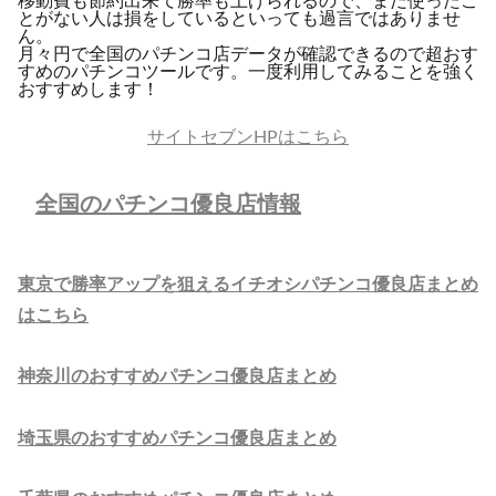
とがない人は損をしているといっても過言ではありませ
ん。
月々550円で全国のパチンコ店データが確認できるので超おす
すめのパチンコツールです。一度利用してみることを強く
おすすめします！
サイトセブンHPはこちら
全国のパチンコ優良店情報
東京で勝率アップを狙えるイチオシパチンコ優良店まとめ
はこちら
神奈川のおすすめパチンコ優良店まとめ
埼玉県のおすすめパチンコ優良店まとめ