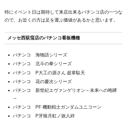
特にイベント日は期待して来店出来るパチンコ店の一つな
ので、お近くの方は足を運ぶ価値があるかと思います。
メッセ西荻窪店のパチンコ看板機種
パチンコ 海物語シリーズ
パチンコ 北斗の拳シリーズ
パチンコ P大工の源さん 超韋駄天
パチンコ 花の慶次シリーズ
パチンコ 新世紀エヴァンゲリオン～未来への咆哮
～
パチンコ PF 機動戦士ガンダムユニコーン
パチンコ P牙狼月虹ノ旅人絆