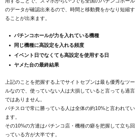
用することで、スマホからいつでも全国のパチンコホール
のデータが確認出来るので、時間と移動費をかなり短縮す
ることが出来ます。
パチンコホールが力を入れている機種
同じ機種に高設定を入れる頻度
イベント日でなくても高設定を使用する日
ヤメた台の最終結果
上記のことを把握する上でサイトセブンは最も優秀なツー
ルなので、使っていない人は大損していると言っても過言
ではありません。
パチスロで常に勝っている人は全体の約10%と言われてい
ます。
その10%の方達はパチンコ店・機種の癖を把握して立ち回
っている方が大半です。