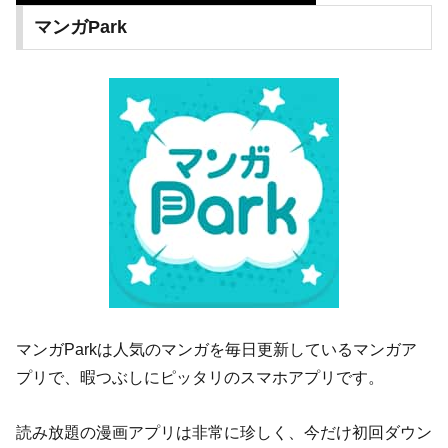
マンガPark
マンガParkは人気のマンガを毎日更新しているマンガア
プリで、暇つぶしにピッタリのスマホアプリです。
読み放題の漫画アプリは非常に珍しく、今だけ初回ダウン