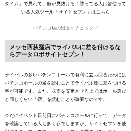
タイム」で見れて、癖が見抜ける！勝ってる人は皆使って
いる人気ツール「サイトセブン」はこちら
パチンコ店の出玉をチェック✓
メッセ西荻窪店でライバルに差を付けるな
らデータロボサイトセブン！
ライバルの多いパチンコホールで有利に立ち回るためには
パチンコホールの癖を読むことでライバル達に差をつける
事が可能です。また、収支を安定させる上ではホール選び
と同じくらい「癖」を読むことが重要なのです。
今だにイベント日前日にパチンコホールに行って、データ
を確認している人も多く存在しますが、サイトセブンを使