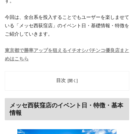
す。
今回は、全台系を投入することでもユーザーを楽しませて
いる「メッセ西荻窪店」のイベント日・基礎情報・特徴を
ご紹介していきます。
東京都で勝率アップを狙えるイチオシパチンコ優良店まと
めはこちら
目次
メッセ西荻窪店のイベント日・特徴・基本
情報