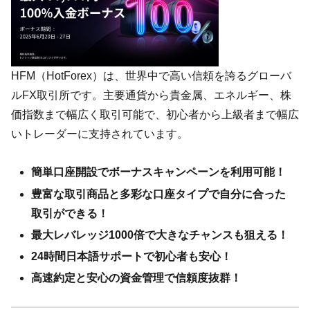
HFM（HotForex）は、世界中で高い信頼を誇るグローバ
ルFX取引所です。主要通貨から貴金属、エネルギー、株
価指数まで幅広く取引可能で、初心者から上級者まで幅広
いトレーダーに支持されています。
簡単口座開設でボーナスキャンペーンを利用可能！
豊富な取引商品と多彩な口座タイプで自分に合った
取引ができる！
最大レバレッジ1000倍で大きなチャンスも狙える！
24時間日本語サポートで初心者も安心！
高速約定と安心の資金管理で信頼度抜群！