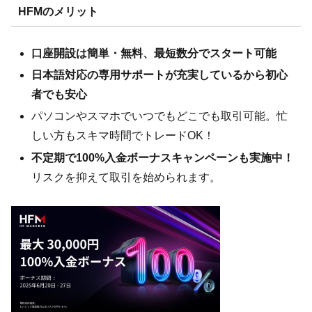
HFMのメリット
口座開設は簡単・無料、最短数分でスタート可能
日本語対応の専用サポートが充実しているから初心
者でも安心
パソコンやスマホでいつでもどこでも取引可能。忙
しい方もスキマ時間でトレードOK！
不定期で100%入金ボーナスキャンペーンも実施中！
リスクを抑えて取引を始められます。