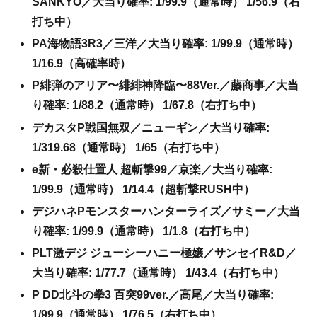
SANKYO／大当り確率: 1/99.9（通常時） 1/56.9（右
打ち中）
PA海物語3R3／三洋／大当り確率: 1/99.9（通常時）
1/16.9（高確率時）
P緋弾のアリア〜緋緋神降臨〜88Ver.／藤商事／大当
り確率: 1/88.2（通常時） 1/67.8（右打ち中）
デカスタP戦国無双／ニューギン／大当り確率:
1/319.68（通常時） 1/65（右打ち中）
e新・必殺仕置人 超斬撃99／京楽／大当り確率:
1/99.9（通常時） 1/14.4（超斬撃RUSH中）
デジハネPモンスターハンターライズ／サミー／大当
り確率: 1/99.9（通常時） 1/1.8（右打ち中）
PLT激デジ ジューシーハニー極嬢／サンセイR&D／
大当り確率: 1/77.7（通常時） 1/43.4（右打ち中）
P DD北斗の拳3 百突99ver.／高尾／大当り確率:
1/99.9（通常時） 1/76.5（右打ち中）