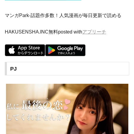
マンガPark-話題作多数！人気漫画が毎日更新で読める
HAKUSENSHA.INC
無料
posted with
アプリーチ
PJ