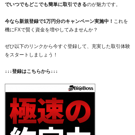
でいつでもどこでも簡単に取引できる
のが魅力です。
今なら新規登録で1万円分のキャンペーン実施中！
これを
機にFXで賢く資金を増やしてみませんか？
ぜひ以下のリンクから今すぐ登録して、充実した取引体験
をスタートしましょう！
↓↓↓登録はこちらから↓↓↓