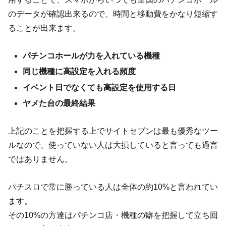
のデータが確認出来るので、時間と移動費をかなり短縮す
ることが出来ます。
パチンコホールが力を入れている機種
同じ機種に高設定を入れる頻度
イベント日でなくても高設定を使用する日
ヤメた台の最終結果
上記のことを把握する上でサイトセブンは最も優秀なツー
ルなので、使っていない人は大損していると言っても過言
ではありません。
パチスロで常に勝っている人は全体の
約10%
と言われてい
ます。
その10%の方達はパチンコ店・機種の癖を把握して立ち回