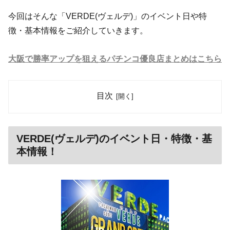
今回はそんな「VERDE(ヴェルデ)」のイベント日や特
徴・基本情報をご紹介していきます。
大阪で勝率アップを狙えるパチンコ優良店まとめはこちら
目次
VERDE(ヴェルデ)のイベント日・特徴・基
本情報！