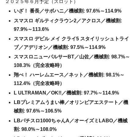
２０２５年６月予定（スロット）
いざ！ 番長／サボハニ／機械割: 97.6%～114.9%
スマスロ ギルティクラウン2／アクロス／機械割:
97.9%～113.6%
スマスロ デビル メイ クライ5 スタイリッシュトライ
ブ／アデリオン／機械割: 97.5%～114.9%
スマスロニューパルサーBT／山佐／機械割: 98.7%～
108.3%（完全攻略時）
翔べ！ ハーレムエース／ネット／機械割: 98.1%～
112.4%（完全攻略時）
L ULTRAMAN／OK!!／機械割: 97.7%～114.9%
LBプレミアムうまい棒／オリンピアエステート／機
械割: 97.6%～106.5%
LBパチスロ1000ちゃんA／オーイズミLABO／機械
割: 98.0%～108.0%