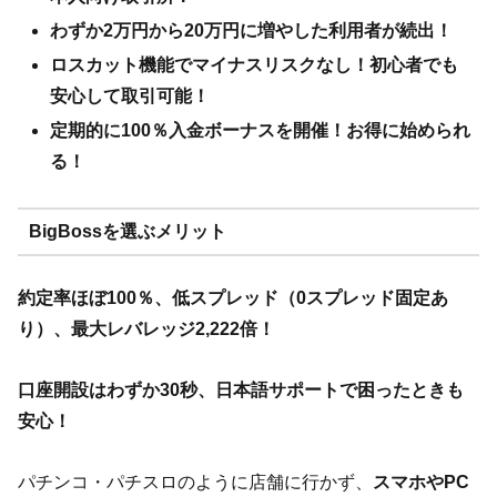
わずか2万円から20万円に増やした利用者が続出！
ロスカット機能でマイナスリスクなし！初心者でも
安心して取引可能！
定期的に100％入金ボーナスを開催！お得に始められ
る！
BigBossを選ぶメリット
約定率ほぼ100％、低スプレッド（0スプレッド固定あ
り）、最大レバレッジ2,222倍！
口座開設はわずか30秒、日本語サポートで困ったときも
安心！
パチンコ・パチスロのように店舗に行かず、
スマホやPC