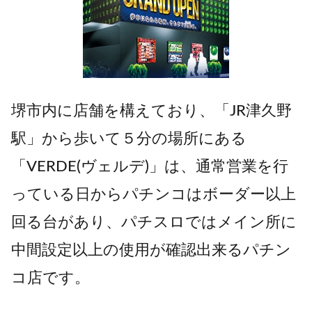
堺市内に店舗を構えており、「JR津久野
駅」から歩いて５分の場所にある
「VERDE(ヴェルデ)」は、通常営業を行
っている日からパチンコはボーダー以上
回る台があり、パチスロではメイン所に
中間設定以上の使用が確認出来るパチン
コ店です。