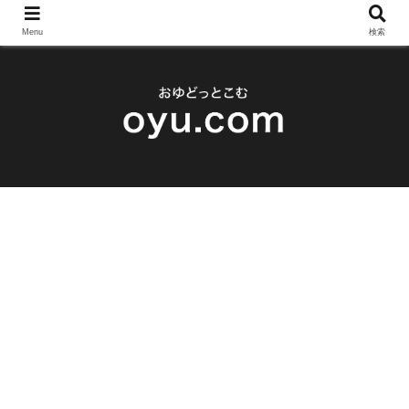
Menu
検索