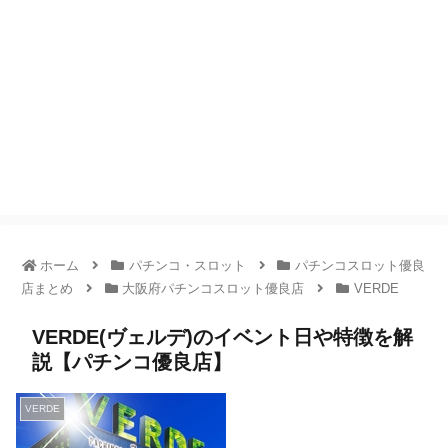
ホーム
パチンコ・スロット
パチンコスロット優良
店まとめ
大阪府パチンコスロット優良店
VERDE
VERDE(ヴェルデ)のイベント日や特徴を解
説【パチンコ優良店】
VERDE