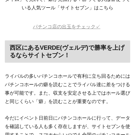
いる人気ツール「サイトセブン」はこちら
パチンコ店の出玉をチェック✓
西区にあるVERDE(ヴェルデ)で勝率を上げ
るならサイトセブン！
ライバルの多いパチンコホールで有利に立ち回るためには
パチンコホールの癖を読むことでライバル達に差をつける
事が可能です。また、収支を安定させる上ではホール選び
と同じくらい「癖」を読むことが重要なのです。
今だにイベント日前日にパチンコホールに行って、データ
を確認している人も多く存在しますが、サイトセブンを使
用することで、スマホからいつでも全国のパチンコホール