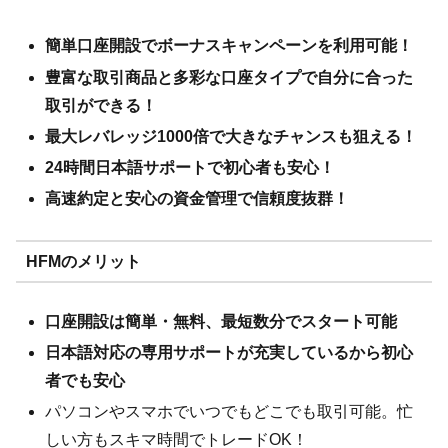
簡単口座開設でボーナスキャンペーンを利用可能！
豊富な取引商品と多彩な口座タイプで自分に合った
取引ができる！
最大レバレッジ1000倍で大きなチャンスも狙える！
24時間日本語サポートで初心者も安心！
高速約定と安心の資金管理で信頼度抜群！
HFMのメリット
口座開設は簡単・無料、最短数分でスタート可能
日本語対応の専用サポートが充実しているから初心
者でも安心
パソコンやスマホでいつでもどこでも取引可能。忙
しい方もスキマ時間でトレードOK！