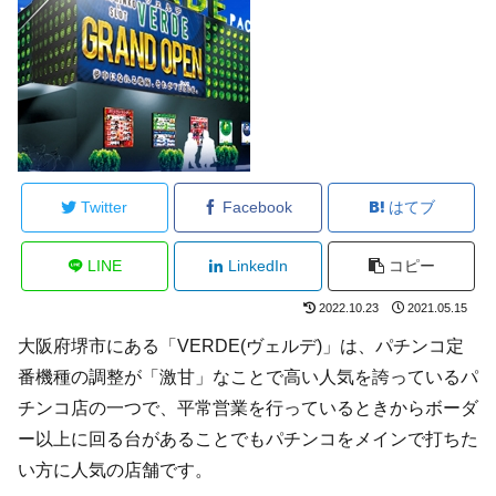
Twitter
Facebook
はてブ
LINE
LinkedIn
コピー
2022.10.23
2021.05.15
大阪府堺市にある「VERDE(ヴェルデ)」は、パチンコ定
番機種の調整が「激甘」なことで高い人気を誇っているパ
チンコ店の一つで、平常営業を行っているときからボーダ
ー以上に回る台があることでもパチンコをメインで打ちた
い方に人気の店舗です。