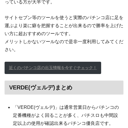
っている方が大半です。
サイトセブン等のツールを使うと実際のパチンコ店に足を
運ぶより楽に癖を把握することが出来るので勝率を上げた
い方に超おすすめのツールです。
メリットしかないツールなので是非一度利用してみてくだ
さい。
近くのパチンコ店の出玉情報を今すぐチェック！
VERDE(ヴェルデ)まとめ
「VERDE(ヴェルデ)」は通常営業日からパチンコの
定番機種がよく回ることが多く、パチスロも中間設
定以上の使用が確認出来るパチンコ優良店です。