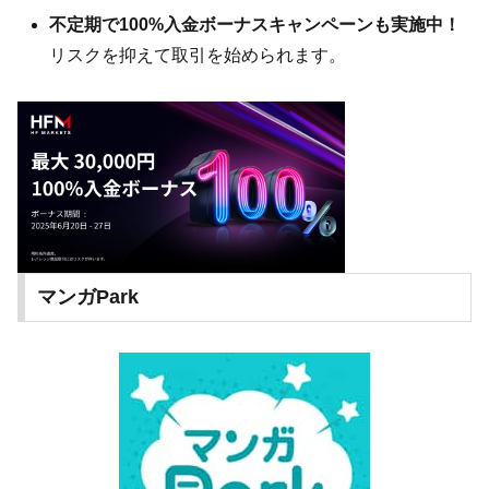
不定期で100%入金ボーナスキャンペーンも実施中！
リスクを抑えて取引を始められます。
マンガPark