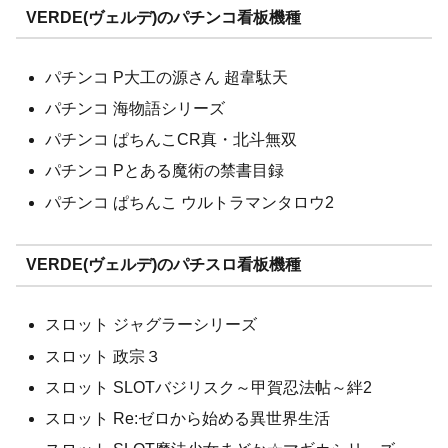
VERDE(ヴェルデ)のパチンコ看板機種
パチンコ P大工の源さん 超韋駄天
パチンコ 海物語シリーズ
パチンコ ぱちんこCR真・北斗無双
パチンコ Pとある魔術の禁書目録
パチンコ ぱちんこ ウルトラマンタロウ2
VERDE(ヴェルデ)のパチスロ看板機種
スロット ジャグラーシリーズ
スロット 政宗３
スロット SLOTバジリスク～甲賀忍法帖～絆2
スロット Re:ゼロから始める異世界生活