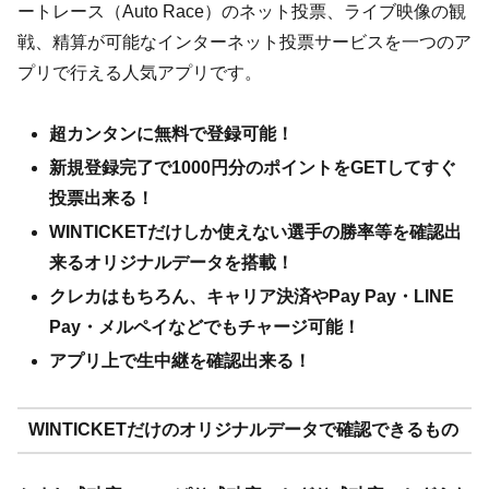
ートレース（Auto Race）のネット投票、ライブ映像の観
戦、精算が可能なインターネット投票サービスを一つのア
プリで行える人気アプリです。
超カンタンに無料で登録可能！
新規登録完了で1000円分のポイントをGETしてすぐ
投票出来る！
WINTICKETだけしか使えない選手の勝率等を確認出
来るオリジナルデータを搭載！
クレカはもちろん、キャリア決済やPay Pay・LINE
Pay・メルペイなどでもチャージ可能！
アプリ上で生中継を確認出来る！
WINTICKETだけのオリジナルデータで確認できるもの