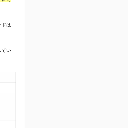
ードは
してい