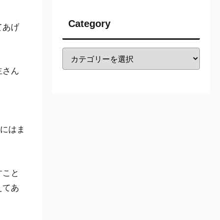
Category
てあげ
主さん
めにはま
すこと
えてあ