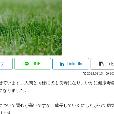
ブ
LINE
LinkedIn
コ
2022.03.13
20
せています。人間と同様に犬も長寿になり、いかに健康寿
になりました。
について関心が高いですが、成長していくにしたがって病
ります。