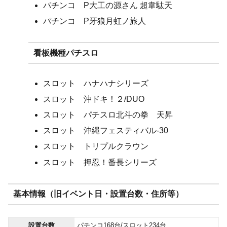
パチンコ P大工の源さん 超韋駄天
パチンコ P牙狼月虹ノ旅人
看板機種パチスロ
スロット ハナハナシリーズ
スロット 沖ドキ！２/DUO
スロット パチスロ北斗の拳 天昇
スロット 沖縄フェスティバル‐30
スロット トリプルクラウン
スロット 押忍！番長シリーズ
基本情報（旧イベント日・設置台数・住所等）
設置台数
パチンコ168台/スロット234台