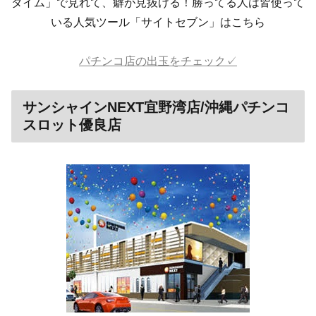
タイム」で見れて、癖が見抜ける！勝ってる人は皆使って
いる人気ツール「サイトセブン」はこちら
パチンコ店の出玉をチェック✓
サンシャインNEXT宜野湾店/沖縄パチンコ
スロット優良店