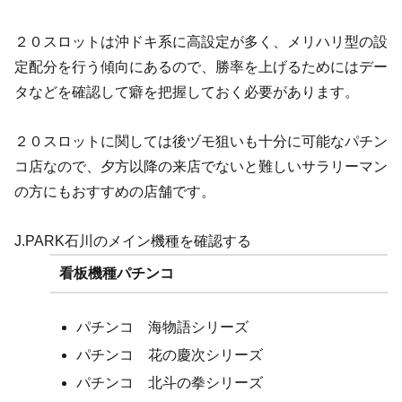
２０スロットは沖ドキ系に高設定が多く、メリハリ型の設
定配分を行う傾向にあるので、勝率を上げるためにはデー
タなどを確認して癖を把握しておく必要があります。
２０スロットに関しては後ヅモ狙いも十分に可能なパチン
コ店なので、夕方以降の来店でないと難しいサラリーマン
の方にもおすすめの店舗です。
J.PARK石川のメイン機種を確認する
看板機種パチンコ
パチンコ 海物語シリーズ
パチンコ 花の慶次シリーズ
パチンコ 北斗の拳シリーズ