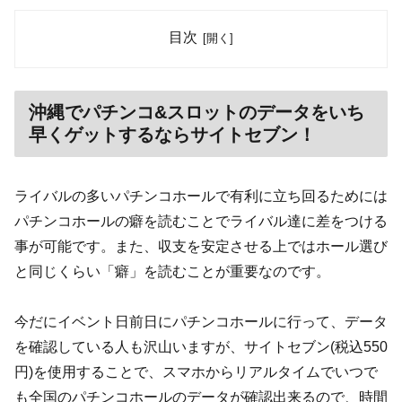
目次
沖縄でパチンコ&スロットのデータをいち
早くゲットするならサイトセブン！
ライバルの多いパチンコホールで有利に立ち回るためには
パチンコホールの癖を読むことでライバル達に差をつける
事が可能です。また、収支を安定させる上ではホール選び
と同じくらい「癖」を読むことが重要なのです。
今だにイベント日前日にパチンコホールに行って、データ
を確認している人も沢山いますが、サイトセブン(税込550
円)を使用することで、スマホからリアルタイムでいつで
も全国のパチンコホールのデータが確認出来るので、時間