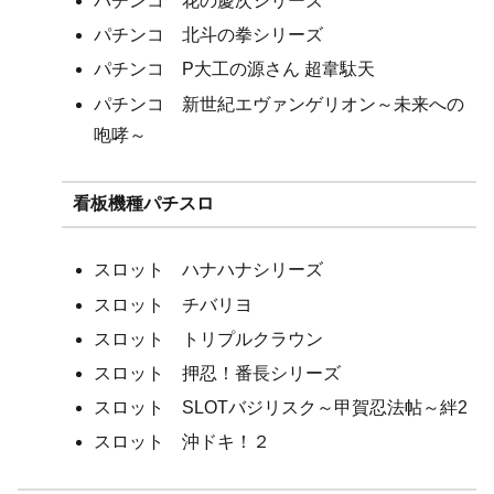
パチンコ 花の慶次シリーズ
パチンコ 北斗の拳シリーズ
２０２５年７月予定（パチンコ）
パチンコ P大工の源さん 超韋駄天
デカスタe花の慶次～傾奇一転／メーカー未定／大
パチンコ 新世紀エヴァンゲリオン～未来への
当り確率: 調査中（7月22日導入予定）
咆哮～
eマギアレコード 魔法少女まどか☆マギカ外伝／
メーカー未定／大当り確率: 調査中（7月22日導入
看板機種パチスロ
予定）
Pワイの佐野ラーメン／A‑gon／大当り確率:
スロット ハナハナシリーズ
1/24.3（通常時） 100%（RUSH突入率／7月28日
スロット チバリヨ
導入予定）
スロット トリプルクラウン
２０２５年７月予定（スロット）
スロット 押忍！番長シリーズ
（スロットに関しては、現在導入予定の公表情報
スロット SLOTバジリスク～甲賀忍法帖～絆2
が確認できません。スペックや導入日は未発表の
スロット 沖ドキ！２
ようです）