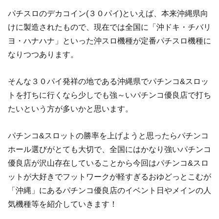
パチスロのデカコイン(３０パイ)といえば、本来沖縄県向
けに製造されたもので、現在では全国に「沖ドキ・チバリ
ヨ・ハナハナ」といった沖スロ機種が定番パチスロ機種に
なりつつあります。
そんな３０パイ発祥の地である沖縄県でパチンコ&スロッ
トを打ちに行くなら少しでも強～いパチンコ優良店で打ち
たいという方が多いかと思います。
パチンコ&スロットの勝率を上げようと思ったらパチンコ
ホール選びがとても大切で、全国にはかなり強いパチンコ
優良店が沢山存在していることから今回はパチンコ&スロ
ットが大好きでフットワークが軽すぎるおゆどっとこむが
「沖縄」にあるパチンコ優良店のイベント日やメインの人
気機種等を紹介していきます！