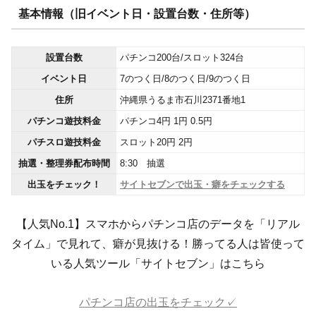
基本情報（旧イベント日・設置台数・住所等）
設置台数
パチンコ200台/スロット324台
イベント日
7のつく日/8のつく日/9のつく日
住所
沖縄県うるま市石川2371番地1
パチンコ遊技料金
パチンコ4円 1円 0.5円
パチスロ遊技料金
スロット20円 2円
抽選・整理券配布時間
8:30 抽選
出玉をチェック！
サイトセブンで出玉・癖をチェックする
【人気No.1】スマホからパチンコ店のデータを「リアル
タイム」で見れて、癖が見抜ける！勝ってる人は皆使って
いる人気ツール「サイトセブン」はこちら
パチンコ店の出玉をチェック✓