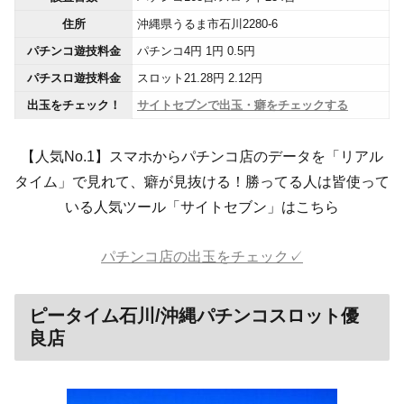
住所
沖縄県うるま市石川2280-6
パチンコ遊技料金
パチンコ4円 1円 0.5円
パチスロ遊技料金
スロット21.28円 2.12円
出玉をチェック！
サイトセブンで出玉・癖をチェックする
【人気No.1】スマホからパチンコ店のデータを「リアル
タイム」で見れて、癖が見抜ける！勝ってる人は皆使って
いる人気ツール「サイトセブン」はこちら
パチンコ店の出玉をチェック✓
ピータイム石川/沖縄パチンコスロット優
良店