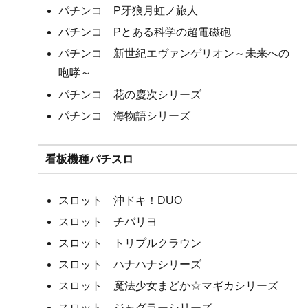
パチンコ P牙狼月虹ノ旅人
パチンコ Pとある科学の超電磁砲
パチンコ 新世紀エヴァンゲリオン～未来への
咆哮～
パチンコ 花の慶次シリーズ
パチンコ 海物語シリーズ
看板機種パチスロ
スロット 沖ドキ！DUO
スロット チバリヨ
スロット トリプルクラウン
スロット ハナハナシリーズ
スロット 魔法少女まどか☆マギカシリーズ
スロット ジャグラーシリーズ