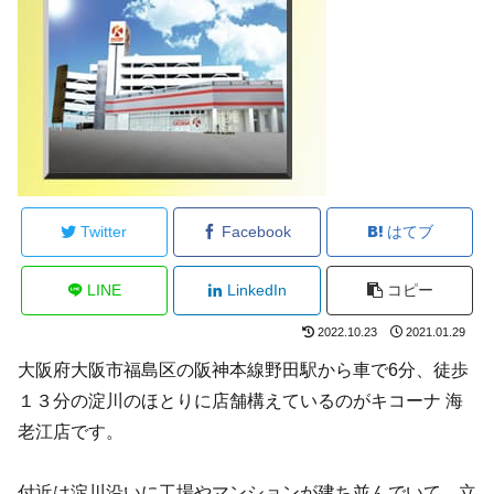
Twitter
Facebook
はてブ
LINE
LinkedIn
コピー
2022.10.23
2021.01.29
大阪府大阪市福島区の阪神本線野田駅から車で6分、徒歩
１３分の淀川のほとりに店舗構えているのがキコーナ 海
老江店です。
付近は淀川沿いに工場やマンションが建ち並んでいて、立