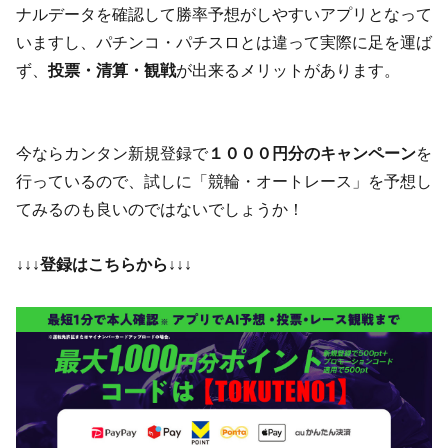
ナルデータを確認して勝率予想がしやすいアプリとなって
いますし、パチンコ・パチスロとは違って実際に足を運ば
ず、
投票・清算・観戦
が出来るメリットがあります。
今ならカンタン新規登録で
１０００円分のキャンペーン
を
行っているので、試しに「競輪・オートレース」を予想し
てみるのも良いのではないでしょうか！
↓↓↓登録はこちらから↓↓↓