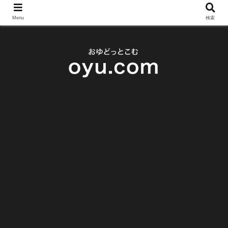
Menu
検索