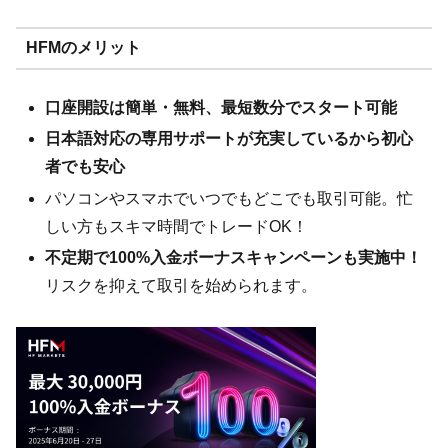
HFMのメリット
口座開設は簡単・無料、最短数分でスタート可能
日本語対応の専用サポートが充実しているから初心
者でも安心
パソコンやスマホでいつでもどこでも取引可能。忙
しい方もスキマ時間でトレードOK！
不定期で100%入金ボーナスキャンペーンも実施中！
リスクを抑えて取引を始められます。