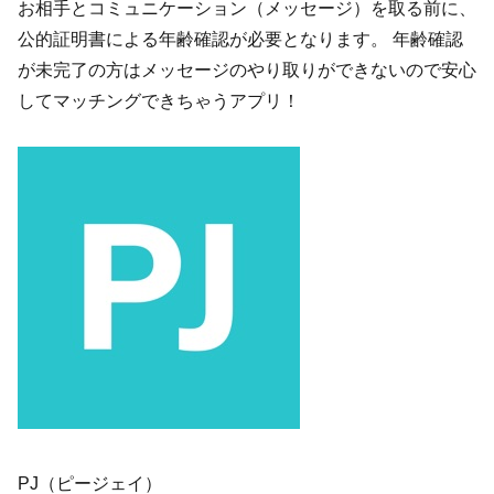
お相手とコミュニケーション（メッセージ）を取る前に、
公的証明書による年齢確認が必要となります。 年齢確認
が未完了の方はメッセージのやり取りができないので安心
してマッチングできちゃうアプリ！
PJ（ピージェイ）