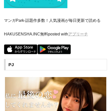
マンガPark-話題作多数！人気漫画が毎日更新で読める
HAKUSENSHA.INC
無料
posted with
アプリーチ
PJ