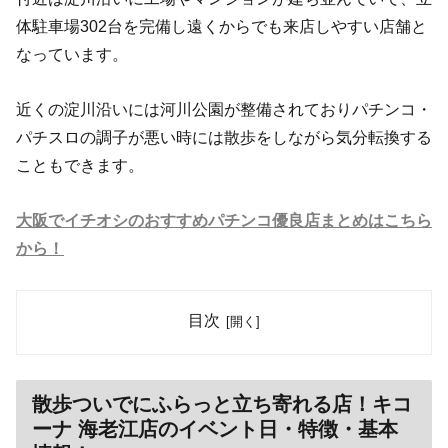
体駐車場302台を完備し遠くからでも来店しやすい店舗と
なっています。
近くの淀川沿いには河川公園が整備されておりパチンコ・
パチスロの調子が悪い時には散歩をしながら気分転換する
こともできます。
大阪でイチオシのおすすめパチンコ優良店まとめはこちら
から！
目次
散歩ついでにふらっと立ち寄れる店！キコ
ーナ 海老江店のイベント日・特徴・基本