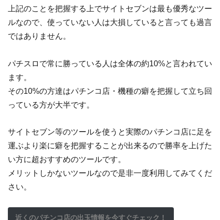
上記のことを把握する上でサイトセブンは最も優秀なツー
ルなので、使っていない人は大損していると言っても過言
ではありません。
パチスロで常に勝っている人は全体の
約10%
と言われてい
ます。
その10%の方達はパチンコ店・機種の癖を把握して立ち回
っている方が大半です。
サイトセブン等のツールを使うと実際のパチンコ店に足を
運ぶより楽に癖を把握することが出来るので勝率を上げた
い方に超おすすめのツールです。
メリットしかないツールなので是非一度利用してみてくだ
さい。
近くのパチンコ店の出玉情報を今すぐチェック！