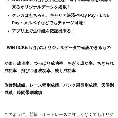
来るオリジナルデータを搭載！
クレカはもちろん、キャリア決済やPay Pay・LINE
Pay・メルペイなどでもチャージ可能！
アプリ上で生中継を確認出来る！
WINTICKETだけのオリジナルデータで確認できるもの
かまし成功率、つっぱり成功率、ちぎり成功率、ちぎられ
成功率、飛びつき成功率、競り成功率
位置別成績、レース種別成績、バンク周長別成績、天候別
成績、時間帯別成績
このように、競輪・オートレースに詳しくなくてもオリジ