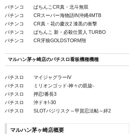
パチンコ ぱちんこCR真・北斗無双
パチンコ CRスーパー海物語IN沖縄4MTB
パチンコ CR真・花の慶次2 漆黒の衝撃
パチンコ ぱちんこ 新・必殺仕置人 TURBO
パチンコ CR牙狼GOLDSTORM翔
マルハン茅ヶ崎店のパチスロ看板機種機種
パチスロ マイジャグラーIV
パチスロ ミリオンゴッド‐神々の凱旋‐
パチスロ 押忍!番長3
パチスロ 沖ドキ!‐30
パチスロ SLOTバジリスク～甲賀忍法帖～絆2
マルハン茅ヶ崎店概要