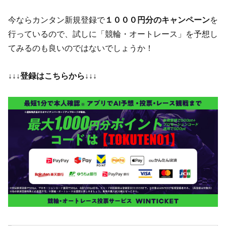
今ならカンタン新規登録で
１０００円分のキャンペーン
を
行っているので、試しに「競輪・オートレース」を予想し
てみるのも良いのではないでしょうか！
↓↓↓登録はこちらから↓↓↓