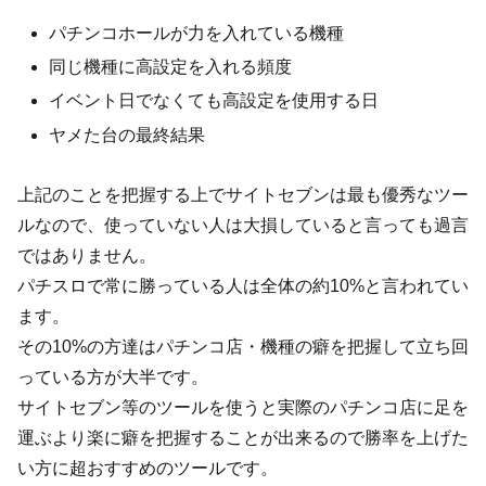
パチンコホールが力を入れている機種
同じ機種に高設定を入れる頻度
イベント日でなくても高設定を使用する日
ヤメた台の最終結果
上記のことを把握する上でサイトセブンは最も優秀なツー
ルなので、使っていない人は大損していると言っても過言
ではありません。
パチスロで常に勝っている人は全体の約10%と言われてい
ます。
その10%の方達はパチンコ店・機種の癖を把握して立ち回
っている方が大半です。
サイトセブン等のツールを使うと実際のパチンコ店に足を
運ぶより楽に癖を把握することが出来るので勝率を上げた
い方に超おすすめのツールです。