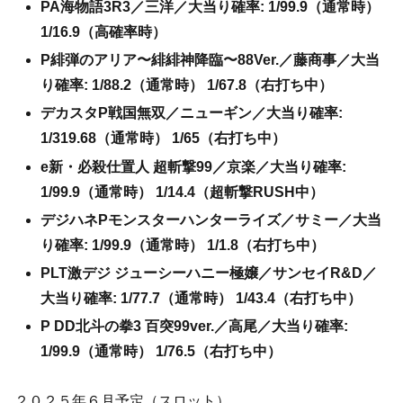
PA海物語3R3／三洋／大当り確率: 1/99.9（通常時）
1/16.9（高確率時）
P緋弾のアリア〜緋緋神降臨〜88Ver.／藤商事／大当
り確率: 1/88.2（通常時） 1/67.8（右打ち中）
デカスタP戦国無双／ニューギン／大当り確率:
1/319.68（通常時） 1/65（右打ち中）
e新・必殺仕置人 超斬撃99／京楽／大当り確率:
1/99.9（通常時） 1/14.4（超斬撃RUSH中）
デジハネPモンスターハンターライズ／サミー／大当
り確率: 1/99.9（通常時） 1/1.8（右打ち中）
PLT激デジ ジューシーハニー極嬢／サンセイR&D／
大当り確率: 1/77.7（通常時） 1/43.4（右打ち中）
P DD北斗の拳3 百突99ver.／高尾／大当り確率:
1/99.9（通常時） 1/76.5（右打ち中）
２０２５年６月予定（スロット）