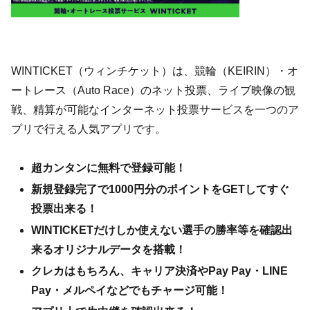
WINTICKET（ウィンチケット）は、競輪（KEIRIN）・オ
ートレース（Auto Race）のネット投票、ライブ映像の観
戦、精算が可能なインターネット投票サービスを一つのア
プリで行える人気アプリです。
超カンタンに無料で登録可能！
新規登録完了で1000円分のポイントをGETしてすぐ
投票出来る！
WINTICKETだけしか使えない選手の勝率等を確認出
来るオリジナルデータを搭載！
クレカはもちろん、キャリア決済やPay Pay・LINE
Pay・メルペイなどでもチャージ可能！