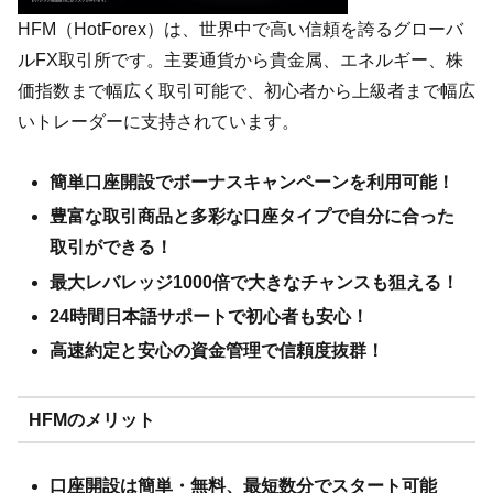
HFM（HotForex）は、世界中で高い信頼を誇るグローバ
ルFX取引所です。主要通貨から貴金属、エネルギー、株
価指数まで幅広く取引可能で、初心者から上級者まで幅広
いトレーダーに支持されています。
簡単口座開設でボーナスキャンペーンを利用可能！
豊富な取引商品と多彩な口座タイプで自分に合った
取引ができる！
最大レバレッジ1000倍で大きなチャンスも狙える！
24時間日本語サポートで初心者も安心！
高速約定と安心の資金管理で信頼度抜群！
HFMのメリット
口座開設は簡単・無料、最短数分でスタート可能