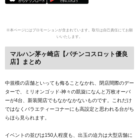
※本ページにはプロモーションが含まれています。取引は自己責任にてお願
いいたします。
マルハン茅ヶ崎店【パチンコスロット優良
店】まとめ
中規模の店舗といっても侮ることなかれ、閉店間際のデー
ターで、ミリオンゴッド‐神々の凱旋になんと万枚オーバ
ーが4台、新装開店でもなかなかないものです。これだけ
ではなくバラエティーコナーにも高設定と思われる台がち
らほら見られます。
イベントの並びは150人程度も、出玉の迫力は大型店舗に