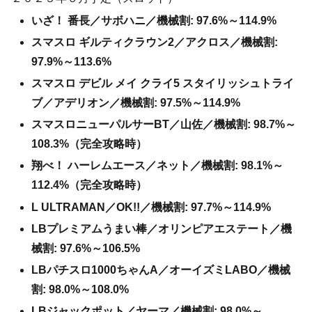
いざ！ 番長／サボハニ／機械割: 97.6%～114.9%
スマスロ ギルティクラウン2／アクロス／機械割:
97.9%～113.6%
スマスロ デビル メイ クライ5 スタイリッシュトライ
ブ／アデリオン／機械割: 97.5%～114.9%
スマスロニューパルサーBT／山佐／機械割: 98.7%～
108.3%（完全攻略時）
翔べ！ ハーレムエース／ネット／機械割: 98.1%～
112.4%（完全攻略時）
L ULTRAMAN／OK!!／機械割: 97.7%～114.9%
LBプレミアムうまい棒／オリンピアエステート／機
械割: 97.6%～106.5%
LBパチスロ1000ちゃんA／オーイズミLABO／機械
割: 98.0%～108.0%
LBジャックポット／ヤーマ／機械割: 98.0%～