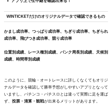
アプリ上で生中継を確認出来る！
WINTICKETだけのオリジナルデータで確認できるもの
かまし成功率、つっぱり成功率、ちぎり成功率、ちぎられ
成功率、飛びつき成功率、競り成功率
位置別成績、レース種別成績、バンク周長別成績、天候別
成績、時間帯別成績
このように、競輪・オートレースに詳しくなくてもオリジ
ナルデータを確認して勝率予想がしやすいアプリとなって
いますし、パチンコ・パチスロとは違って実際に足を運ば
ず、
投票・清算・観戦
が出来るメリットがあります。