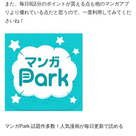
また、毎日8話分のポイントが貰える点も他のマンガアプ
リより優れている点だと思うので、一度利用してみてくだ
さいね！
マンガPark-話題作多数！人気漫画が毎日更新で読める