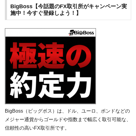
BigBoss【今話題のFX取引所がキャンペーン実
施中！今すぐ登録しよう！】
BigBoss（ビッグボス）は、ドル、ユーロ、ポンドなどの
メジャー通貨からゴールドや指数まで幅広く取引可能な、
信頼性の高いFX取引所です。