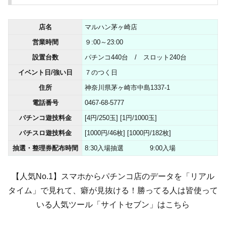
店名
マルハン茅ヶ崎店
営業時間
９:00～23:00
設置台数
パチンコ440台 / スロット240台
イベント日/強い日
７のつく日
住所
神奈川県茅ヶ崎市中島1337-1
電話番号
0467-68-5777
パチンコ遊技料金
[4円/250玉] [1円/1000玉]
パチスロ遊技料金
[1000円/46枚] [1000円/182枚]
抽選・整理券配布時間
8:30入場抽選 9:00入場
【人気No.1】スマホからパチンコ店のデータを「リアル
タイム」で見れて、癖が見抜ける！勝ってる人は皆使って
いる人気ツール「サイトセブン」はこちら