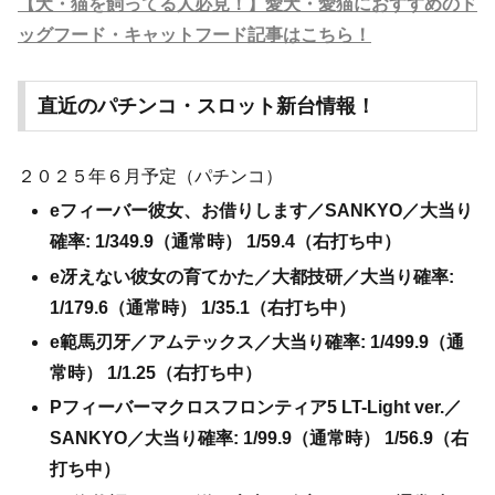
【犬・猫を飼ってる人必見！】愛犬・愛猫におすすめのド
ッグフード・キャットフード記事はこちら！
直近のパチンコ・スロット新台情報！
２０２５年６月予定（パチンコ）
eフィーバー彼女、お借りします／SANKYO／大当り
確率: 1/349.9（通常時） 1/59.4（右打ち中）
e冴えない彼女の育てかた／大都技研／大当り確率:
1/179.6（通常時） 1/35.1（右打ち中）
e範馬刃牙／アムテックス／大当り確率: 1/499.9（通
常時） 1/1.25（右打ち中）
Pフィーバーマクロスフロンティア5 LT-Light ver.／
SANKYO／大当り確率: 1/99.9（通常時） 1/56.9（右
打ち中）