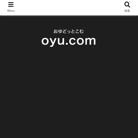
Menu
検索