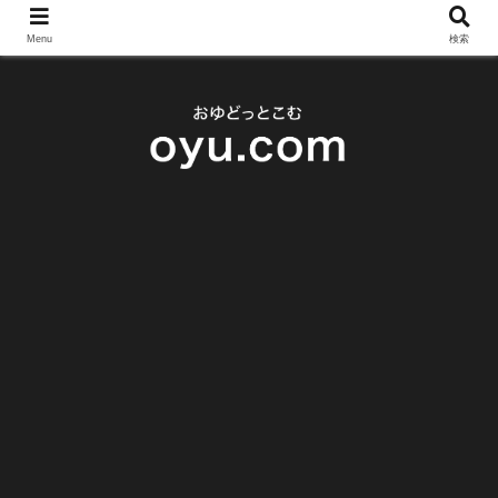
Menu
検索