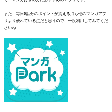
また、毎日8話分のポイントが貰える点も他のマンガアプ
リより優れている点だと思うので、一度利用してみてくだ
さいね！