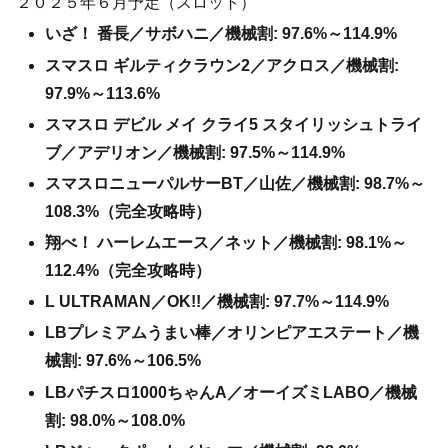
２０２５年６月予定（スロット）
いざ！ 番長／サボハニ／機械割: 97.6%～114.9%
スマスロ ギルティクラウン2／アクロス／機械割:
97.9%～113.6%
スマスロ デビル メイ クライ5 スタイリッシュトライ
ブ／アデリオン／機械割: 97.5%～114.9%
スマスロニューパルサーBT／山佐／機械割: 98.7%～
108.3%（完全攻略時）
翔べ！ ハーレムエース／ネット／機械割: 98.1%～
112.4%（完全攻略時）
L ULTRAMAN／OK!!／機械割: 97.7%～114.9%
LBプレミアムうまい棒／オリンピアエステート／機
械割: 97.6%～106.5%
LBパチスロ1000ちゃんA／オーイズミLABO／機械
割: 98.0%～108.0%