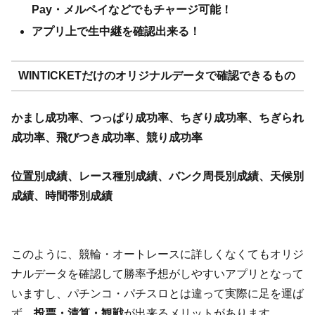
Pay・メルペイなどでもチャージ可能！
アプリ上で生中継を確認出来る！
WINTICKETだけのオリジナルデータで確認できるもの
かまし成功率、つっぱり成功率、ちぎり成功率、ちぎられ
成功率、飛びつき成功率、競り成功率
位置別成績、レース種別成績、バンク周長別成績、天候別
成績、時間帯別成績
このように、競輪・オートレースに詳しくなくてもオリジ
ナルデータを確認して勝率予想がしやすいアプリとなって
いますし、パチンコ・パチスロとは違って実際に足を運ば
ず、
投票・清算・観戦
が出来るメリットがあります。