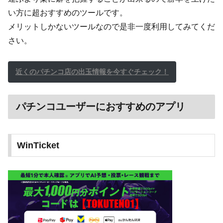
い方に超おすすめのツールです。
メリットしかないツールなので是非一度利用してみてくだ
さい。
近くのパチンコ店の出玉情報を今すぐチェック！
パチンコユーザーにおすすめのアプリ
WinTicket