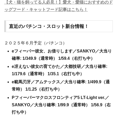
【犬・猫を飼ってる人必見！】愛犬・愛猫におすすめのド
ッグフード・キャットフード記事はこちら！
直近のパチンコ・スロット新台情報！
２０２５年６月予定（パチンコ）
eフィーバー彼女、お借りします／SANKYO／大当り
確率: 1/349.9（通常時） 1/59.4（右打ち中）
e冴えない彼女の育てかた／大都技研／大当り確率:
1/179.6（通常時） 1/35.1（右打ち中）
e範馬刃牙／アムテックス／大当り確率: 1/499.9（通
常時） 1/1.25（右打ち中）
Pフィーバーマクロスフロンティア5 LT-Light ver.／
SANKYO／大当り確率: 1/99.9（通常時） 1/56.9（右
打ち中）