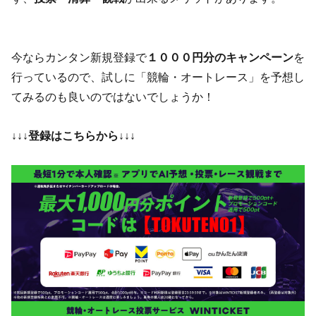
今ならカンタン新規登録で
１０００円分のキャンペーン
を
行っているので、試しに「競輪・オートレース」を予想し
てみるのも良いのではないでしょうか！
↓↓↓登録はこちらから↓↓↓