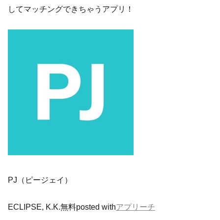
してマッチングできちゃうアプリ！
PJ（ピージェイ）
ECLIPSE, K.K.
無料
posted with
アプリーチ