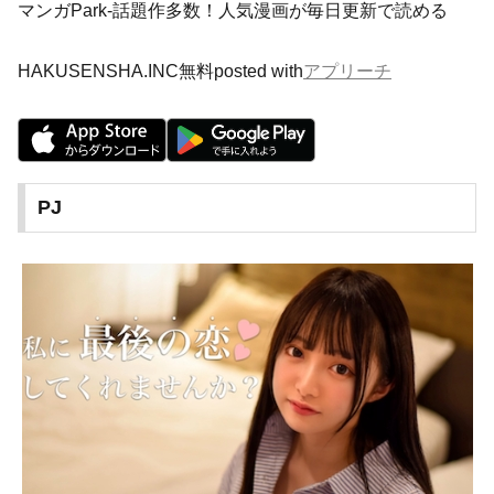
マンガPark-話題作多数！人気漫画が毎日更新で読める
HAKUSENSHA.INC
無料
posted with
アプリーチ
PJ