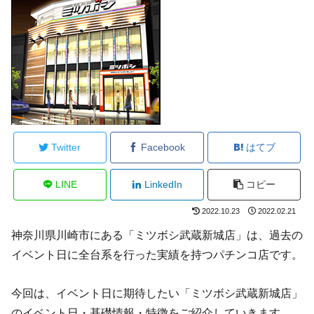
Twitter
Facebook
はてブ
LINE
LinkedIn
コピー
2022.10.23
2022.02.21
神奈川県川崎市にある「ミツボシ武蔵新城店」は、過去の
イベント日に全台系を行った実績を持つパチンコ店です。
今回は、イベント日に期待したい「ミツボシ武蔵新城店」
のイベント日・基礎情報・特徴をご紹介していきます。