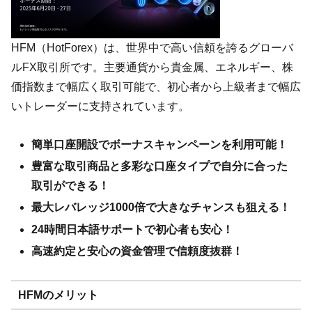
HFM（HotForex）は、世界中で高い信頼を誇るグローバ
ルFX取引所です。主要通貨から貴金属、エネルギー、株
価指数まで幅広く取引可能で、初心者から上級者まで幅広
いトレーダーに支持されています。
簡単口座開設でボーナスキャンペーンを利用可能！
豊富な取引商品と多彩な口座タイプで自分に合った
取引ができる！
最大レバレッジ1000倍で大きなチャンスも狙える！
24時間日本語サポートで初心者も安心！
高速約定と安心の資金管理で信頼度抜群！
HFMのメリット