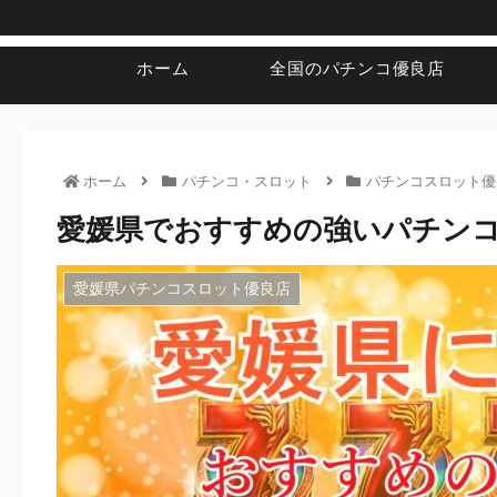
ホーム
全国のパチンコ優良店
ホーム
パチンコ・スロット
パチンコスロット優
愛媛県でおすすめの強いパチン
愛媛県パチンコスロット優良店