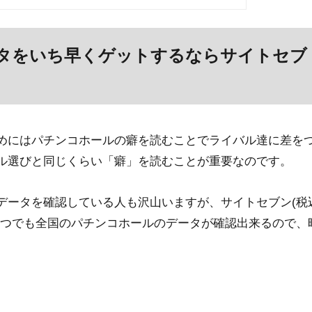
タをいち早くゲットするならサイトセブ
めにはパチンコホールの癖を読むことでライバル達に差を
ル選びと同じくらい「癖」を読むことが重要なのです。
ータを確認している人も沢山いますが、サイトセブン(税込
いつでも全国のパチンコホールのデータが確認出来るので、