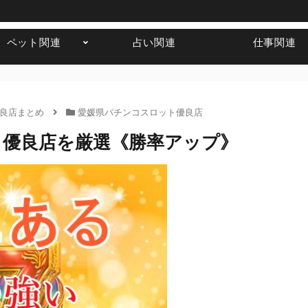
ペット関連
占い関連
仕事関連
良店まとめ
愛媛県パチンコスロット優良店
コ優良店を厳選《勝率アップ》