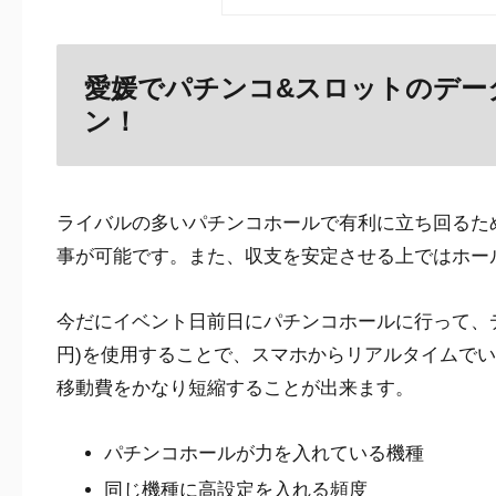
愛媛でパチンコ&スロットのデー
ン！
ライバルの多いパチンコホールで有利に立ち回るた
事が可能です。また、収支を安定させる上ではホー
今だにイベント日前日にパチンコホールに行って、デ
円)を使用することで、スマホからリアルタイムで
移動費をかなり短縮することが出来ます。
パチンコホールが力を入れている機種
同じ機種に高設定を入れる頻度