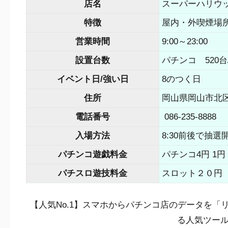
店名
スーパーハリウ
特徴
屋内・外喫煙場
営業時間
9:00～23:00
設置台数
パチンコ 520台
イベント日/強い日
8のつく日
住所
岡山県岡山市北区
電話番号
086-235-8888
入場方法
8:30前後で抽選
パチンコ遊戯料金
パチンコ4円 1円
パチスロ遊技料金
スロット２０円 
【人気No.1】スマホからパチンコ店のデータを
る人気ツー