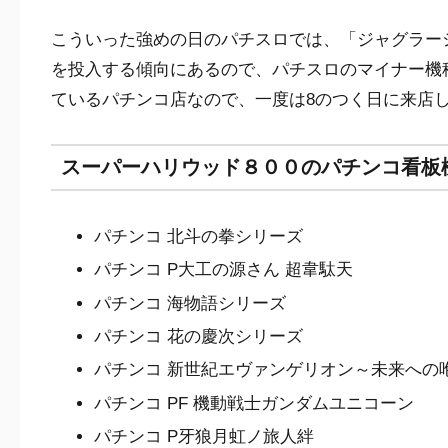
こういった強めの日のパチスロでは、「ジャグラー
を投入する傾向にあるので、パチスロのマイナー機
ているパチンコ店なので、一度は8のつく日に来店
スーパーハリウッド８００のパチンコ看板
パチンコ 北斗の拳シリーズ
パチンコ P大工の源さん 超韋駄天
パチンコ 海物語シリーズ
パチンコ 花の慶次シリーズ
パチンコ 新世紀エヴァンゲリオン～未来への
パチンコ PF 機動戦士ガンダムユニコーン
パチンコ P牙狼月虹ノ旅人絆