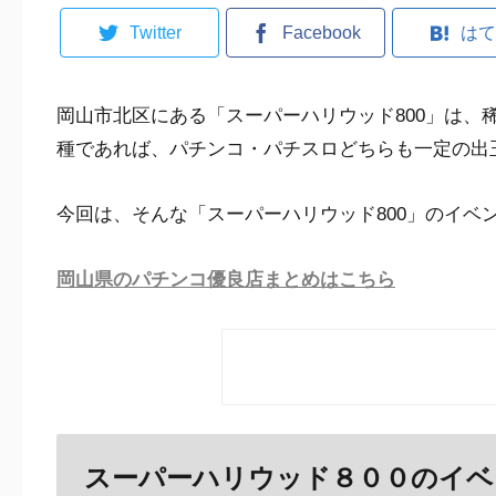
Twitter
Facebook
はて
岡山市北区にある「スーパーハリウッド800」は
種であれば、パチンコ・パチスロどちらも一定の出
今回は、そんな「スーパーハリウッド800」のイベ
岡山県のパチンコ優良店まとめはこちら
スーパーハリウッド８００のイベ