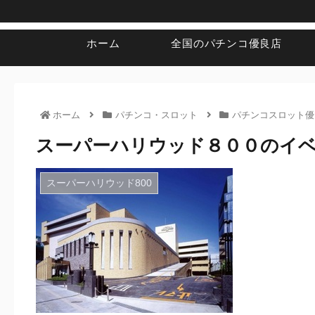
ホーム
全国のパチンコ優良店
ホーム
パチンコ・スロット
パチンコスロット優
スーパーハリウッド８００のイ
スーパーハリウッド800