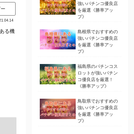
強いパチンコ優良店
ピー
を厳選《勝率アッ
プ》
21.04.14
ある機
島根県でおすすめの
強いパチンコ優良店
を厳選《勝率アッ
プ》
福島県のパチンコス
ロットが強いパチン
コ優良店を厳選！
《勝率アップ》
鳥取県でおすすめの
強いパチンコ優良店
を厳選《勝率アッ
プ》