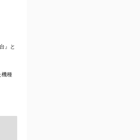
台』と
た機種