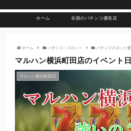
ホーム
全国のパチンコ優良店
ホーム
パチンコ・スロット
パチンコスロット優
マルハン横浜町田店のイベント
マルハン横浜町田店