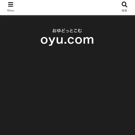
Menu
検索