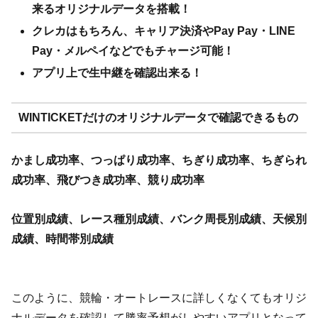
来るオリジナルデータを搭載！
クレカはもちろん、キャリア決済やPay Pay・LINE
Pay・メルペイなどでもチャージ可能！
アプリ上で生中継を確認出来る！
WINTICKETだけのオリジナルデータで確認できるもの
かまし成功率、つっぱり成功率、ちぎり成功率、ちぎられ
成功率、飛びつき成功率、競り成功率
位置別成績、レース種別成績、バンク周長別成績、天候別
成績、時間帯別成績
このように、競輪・オートレースに詳しくなくてもオリジ
ナルデータを確認して勝率予想がしやすいアプリとなって