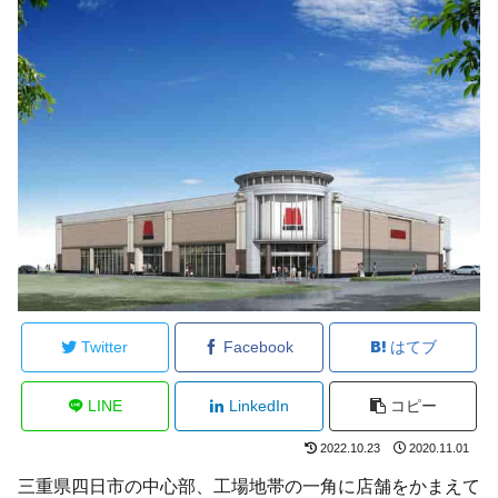
Twitter
Facebook
はてブ
LINE
LinkedIn
コピー
2022.10.23
2020.11.01
三重県四日市の中心部、工場地帯の一角に店舗をかまえて