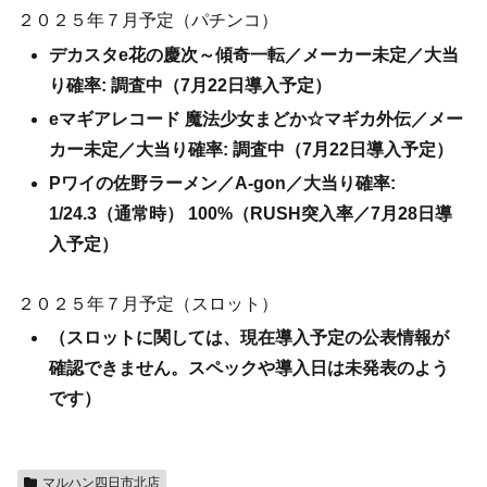
２０２５年７月予定（パチンコ）
デカスタe花の慶次～傾奇一転／メーカー未定／大当
り確率: 調査中（7月22日導入予定）
eマギアレコード 魔法少女まどか☆マギカ外伝／メー
カー未定／大当り確率: 調査中（7月22日導入予定）
Pワイの佐野ラーメン／A‑gon／大当り確率:
1/24.3（通常時） 100%（RUSH突入率／7月28日導
入予定）
２０２５年７月予定（スロット）
（スロットに関しては、現在導入予定の公表情報が
確認できません。スペックや導入日は未発表のよう
です）
マルハン四日市北店