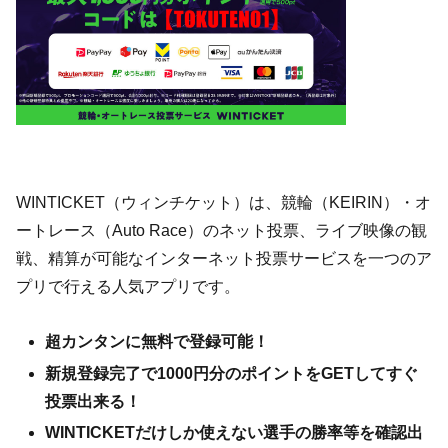
WINTICKET（ウィンチケット）は、競輪（KEIRIN）・オ
ートレース（Auto Race）のネット投票、ライブ映像の観
戦、精算が可能なインターネット投票サービスを一つのア
プリで行える人気アプリです。
超カンタンに無料で登録可能！
新規登録完了で1000円分のポイントをGETしてすぐ
投票出来る！
WINTICKETだけしか使えない選手の勝率等を確認出