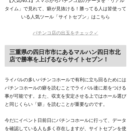
【人気No.1】スマホからパチンコ店のデータを「リアル
タイム」で見れて、癖が見抜ける！勝ってる人は皆使って
いる人気ツール「サイトセブン」はこちら
パチンコ店の出玉をチェック✓
三重県の四日市市にあるマルハン四日市北
店で勝率を上げるならサイトセブン！
ライバルの多いパチンコホールで有利に立ち回るためには
パチンコホールの癖を読むことでライバル達に差をつける
事が可能です。また、収支を安定させる上ではホール選び
と同じくらい「癖」を読むことが重要なのです。
今だにイベント日前日にパチンコホールに行って、データ
を確認している人も多く存在しますが、サイトセブンを使