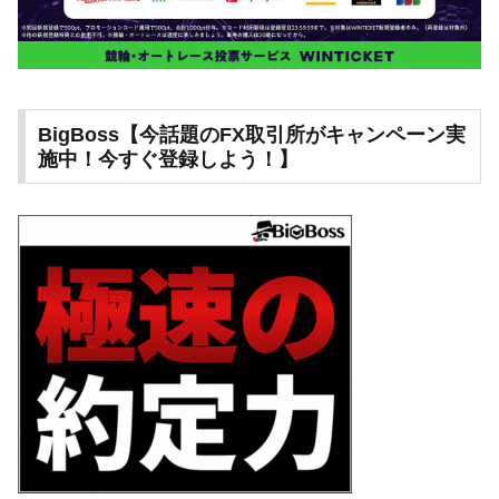
BigBoss【今話題のFX取引所がキャンペーン実
施中！今すぐ登録しよう！】