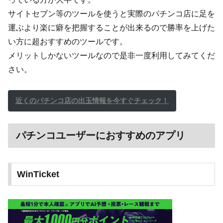
サイトセブン等のツールを使うと実際のパチンコ店に足を
運ぶより楽に癖を把握することが出来るので勝率を上げた
い方に超おすすめのツールです。
メリットしかないツールなので是非一度利用してみてくだ
さい。
近くのパチンコ店の出玉情報を今すぐチェック！
パチンコユーザーにおすすめのアプリ
WinTicket