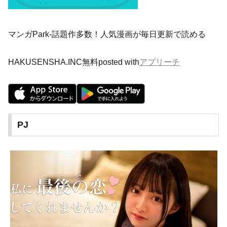
マンガPark-話題作多数！人気漫画が毎日更新で読める
HAKUSENSHA.INC
無料
posted with
アプリーチ
PJ