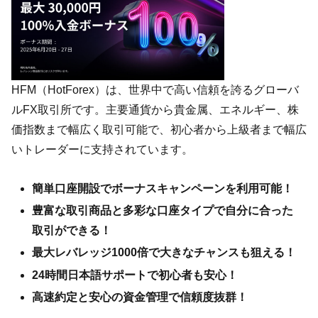
HFM（HotForex）は、世界中で高い信頼を誇るグローバ
ルFX取引所です。主要通貨から貴金属、エネルギー、株
価指数まで幅広く取引可能で、初心者から上級者まで幅広
いトレーダーに支持されています。
簡単口座開設でボーナスキャンペーンを利用可能！
豊富な取引商品と多彩な口座タイプで自分に合った
取引ができる！
最大レバレッジ1000倍で大きなチャンスも狙える！
24時間日本語サポートで初心者も安心！
高速約定と安心の資金管理で信頼度抜群！