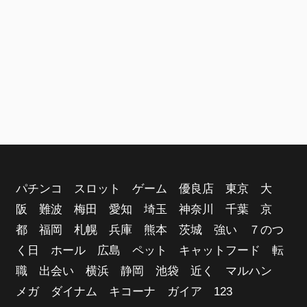
パチンコ スロット ゲーム 優良店 東京 大
阪 難波 梅田 愛知 埼玉 神奈川 千葉 京
都 福岡 札幌 兵庫 熊本 茨城 強い ７のつ
く日 ホール 広島 ペット キャットフード 転
職 出会い 横浜 静岡 池袋 近く マルハン
メガ ダイナム キコーナ ガイア 123