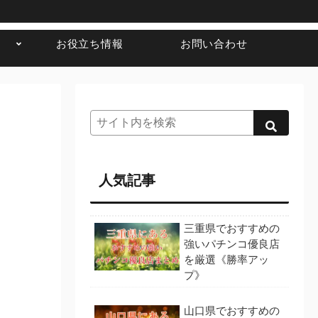
お役立ち情報
お問い合わせ
人気記事
三重県でおすすめの
強いパチンコ優良店
を厳選《勝率アッ
プ》
山口県でおすすめの