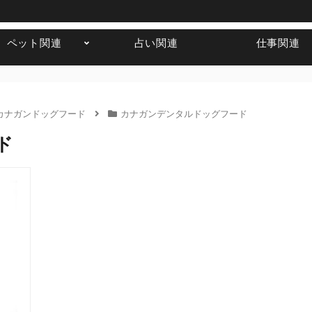
ペット関連
占い関連
仕事関連
カナガンドッグフード
カナガンデンタルドッグフード
ド