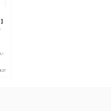
？】
分
い
8.27