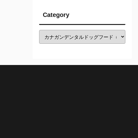
Category