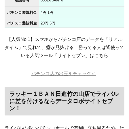
電話番号
0561-75-6470
パチンコ遊戯料金
4円 1円
パチスロ遊技料金
20円 5円
【人気No.1】スマホからパチンコ店のデータを「リアル
タイム」で見れて、癖が見抜ける！勝ってる人は皆使って
いる人気ツール「サイトセブン」はこちら
パチンコ店の出玉をチェック✓
ラッキー１ＢＡＮ日進竹の山店でライバル
に差を付けるならデータロボサイトセブ
ン！
ライバルの多いパチンコホールで有利に立ち回るためには