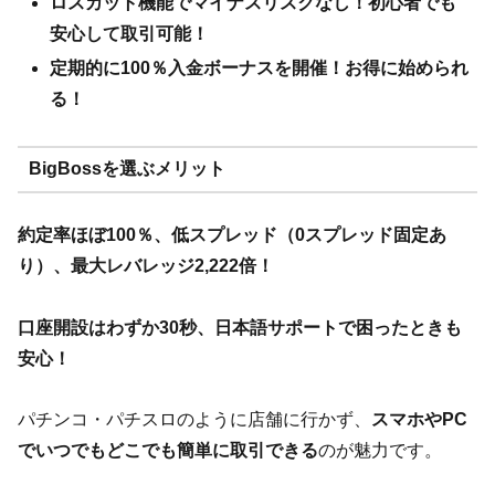
ロスカット機能でマイナスリスクなし！初心者でも
安心して取引可能！
定期的に100％入金ボーナスを開催！お得に始められ
る！
BigBossを選ぶメリット
約定率ほぼ100％、低スプレッド（0スプレッド固定あ
り）、最大レバレッジ2,222倍！
口座開設はわずか30秒、日本語サポートで困ったときも
安心！
パチンコ・パチスロのように店舗に行かず、
スマホやPC
でいつでもどこでも簡単に取引できる
のが魅力です。