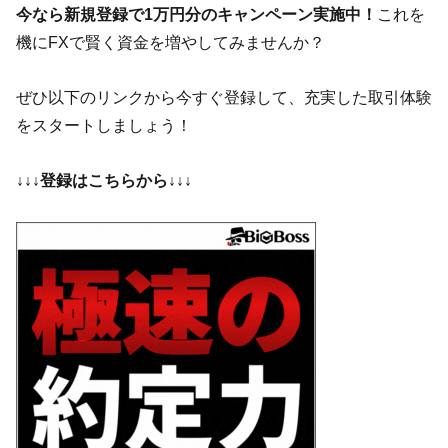
今なら新規登録で1万円分のキャンペーン実施中！
これを
機にFXで賢く資金を増やしてみませんか？
ぜひ以下のリンクから今すぐ登録して、充実した取引体験
をスタートしましょう！
↓↓↓登録はこちらから↓↓↓