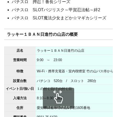
パチスロ 押忍！番長シリーズ
パチスロ SLOTバジリスク～甲賀忍法帖～絆2
パチスロ SLOT魔法少女まどか☆マギカシリーズ
ラッキー１ＢＡＮ日進竹の山店の概要
店名
ラッキー１ＢＡＮ日進竹の山店
営業時間
9:00 ～ 23:00
特徴
Wi-Fi・携帯充電器・室内喫煙室 竹の山バス停から
設置台数
パチンコ 520台 / スロット 280台
イベント日/強い日
１の付く日/７の付く日
入場方法
8:10～8:30 抽選
スクロールできます
住所
愛知県日進市竹の山1丁目1605番地