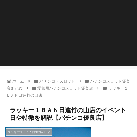
ホーム
パチンコ・スロット
パチンコスロット優良
店まとめ
愛知県パチンコスロット優良店
ラッキー１
ＢＡＮ日進竹の山店
ラッキー１ＢＡＮ日進竹の山店のイベント
日や特徴を解説【パチンコ優良店】
ラッキー１ＢＡＮ日進竹の山店