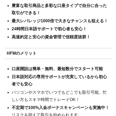
豊富な取引商品と多彩な口座タイプで自分に合った
取引ができる！
最大レバレッジ1000倍で大きなチャンスも狙える！
24時間日本語サポートで初心者も安心！
高速約定と安心の資金管理で信頼度抜群！
HFMのメリット
口座開設は簡単・無料、最短数分でスタート可能
日本語対応の専用サポートが充実しているから初心
者でも安心
パソコンやスマホでいつでもどこでも取引可能。忙
しい方もスキマ時間でトレードOK！
不定期で100%入金ボーナスキャンペーンも実施中！
リスクを抑えて取引を始められます。