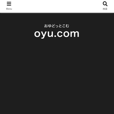
Menu
検索