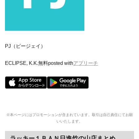
PJ（ピージェイ）
ECLIPSE, K.K.
無料
posted with
アプリーチ
※本ページにはプロモーションが含まれています。取引は自己責任にてお願
いいたします。
ラッキー１ＢＡＮ日進竹の山店まとめ