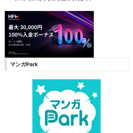
マンガPark