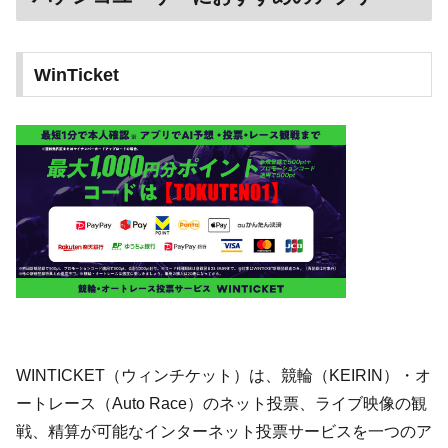
WinTicket
WINTICKET（ウィンチケット）は、競輪（KEIRIN）・オ
ートレース（Auto Race）のネット投票、ライブ映像の観
戦、精算が可能なインターネット投票サービスを一つのア