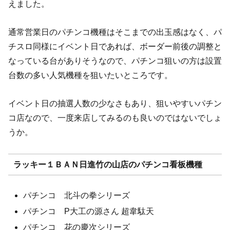
えました。
通常営業日のパチンコ機種はそこまでの出玉感はなく、パ
チスロ同様にイベント日であれば、ボーダー前後の調整と
なっている台がありそうなので、パチンコ狙いの方は設置
台数の多い人気機種を狙いたいところです。
イベント日の抽選人数の少なさもあり、狙いやすいパチン
コ店なので、一度来店してみるのも良いのではないでしょ
うか。
ラッキー１ＢＡＮ日進竹の山店のパチンコ看板機種
パチンコ 北斗の拳シリーズ
パチンコ P大工の源さん 超韋駄天
パチンコ 花の慶次シリーズ