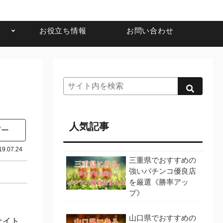
お役立ち情報
お問い合わせ
人気記事
ピー
19.07.24
三重県でおすすめの
強いパチンコ優良店
を厳選《勝率アッ
プ》
山口県でおすすめの
サイト