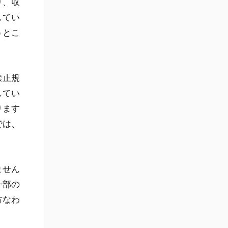
り、収
してい
うとこ
禁止規
してい
ります
では、
ません
一部の
方なわ