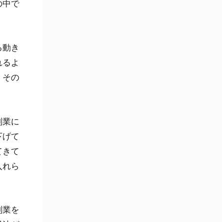
の中で
る動き
れるよ
、その
副業に
下げて
てきて
入れら
副業を