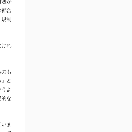
司法が
の都合
、規制
なけれ
るのも
る」と
いうよ
定的な
ていま