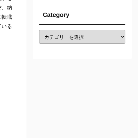
だ、納
Category
に転職
ている