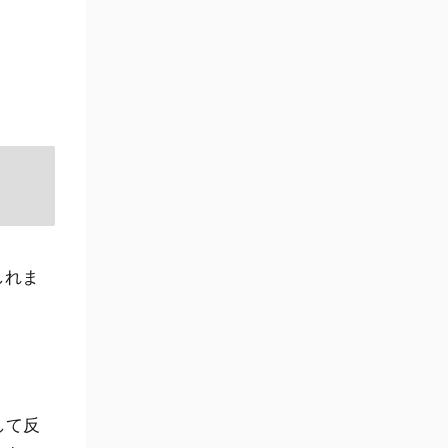
しれま
して反