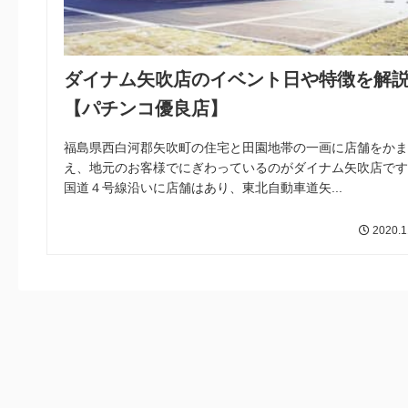
ダイナム矢吹店のイベント日や特徴を解
【パチンコ優良店】
福島県西白河郡矢吹町の住宅と田園地帯の一画に店舗をかま
え、地元のお客様でにぎわっているのがダイナム矢吹店です
国道４号線沿いに店舗はあり、東北自動車道矢...
2020.1