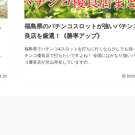
説
福島県のパチンコスロットが強いパチン
良店を厳選！《勝率アップ》
福島県でパチンコ&スロットを打ちに行くなら少しでも強
。
チンコ優良店で打ちたいですよね！ 全国にはかなり強い
コ優良店が沢山存在していますの...
1.20
2020