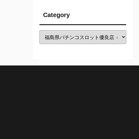
Category