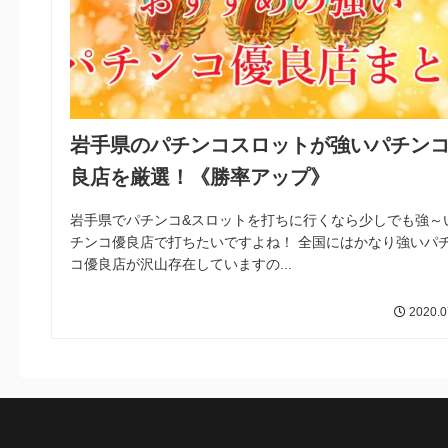
岩手県のパチンコスロットが強いパチン
良店を厳選！《勝率アップ》
岩手県でパチンコ&スロットを打ちに行くなら少しでも強～
チンコ優良店で打ちたいですよね！ 全国にはかなり強いパ
コ優良店が沢山存在していますの...
2020.0