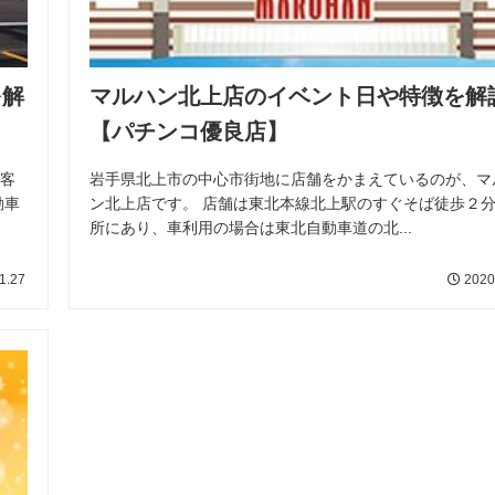
を解
マルハン北上店のイベント日や特徴を解
【パチンコ優良店】
客
岩手県北上市の中心市街地に店舗をかまえているのが、マ
動車
ン北上店です。 店舗は東北本線北上駅のすぐそば徒歩２
所にあり、車利用の場合は東北自動車道の北...
1.27
2020