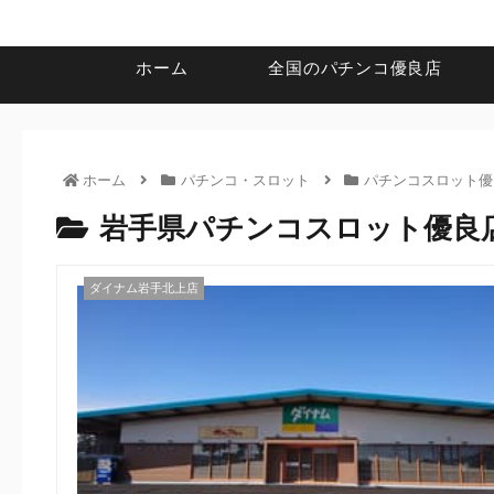
ホーム
全国のパチンコ優良店
ホーム
パチンコ・スロット
パチンコスロット優
岩手県パチンコスロット優良
ダイナム岩手北上店