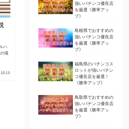
強いパチンコ優良店
を厳選《勝率アッ
プ》
説
島根県でおすすめの
強いパチンコ優良店
を厳選《勝率アッ
ルハ
プ》
分の場
福島県のパチンコス
ロットが強いパチン
.10.13
コ優良店を厳選！
《勝率アップ》
鳥取県でおすすめの
強いパチンコ優良店
を厳選《勝率アッ
プ》