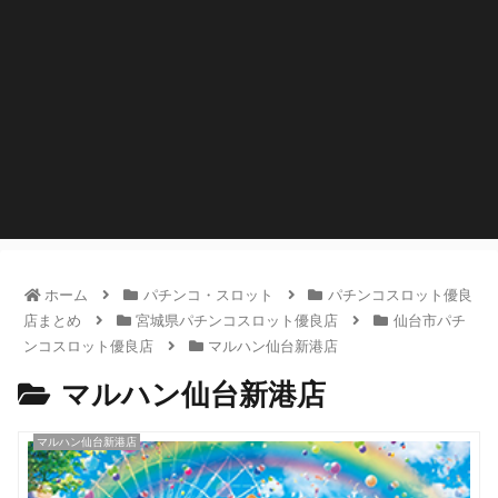
ホーム
パチンコ・スロット
パチンコスロット優良
店まとめ
宮城県パチンコスロット優良店
仙台市パチ
ンコスロット優良店
マルハン仙台新港店
マルハン仙台新港店
マルハン仙台新港店