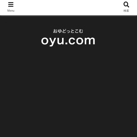
Menu
検索