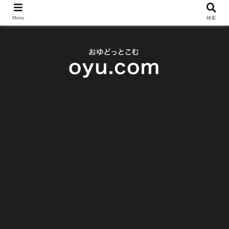
Menu
検索