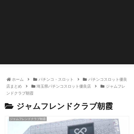
ホーム
パチンコ・スロット
パチンコスロット優良
店まとめ
埼玉県パチンコスロット優良店
ジャムフレ
ンドクラブ朝霞
ジャムフレンドクラブ朝霞
ジャムフレンドクラブ朝霞