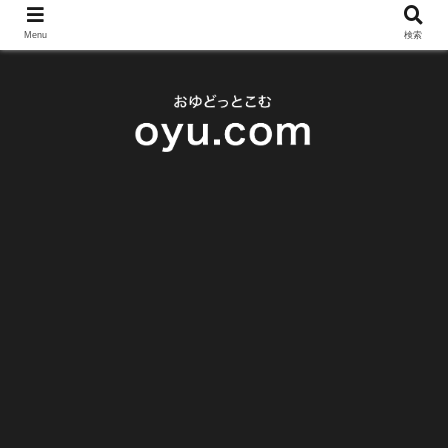
Menu
検索